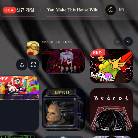
신규 게임
You Make This House Wiki
KO
NEW
MORE TO PLAY
NEW
NEW