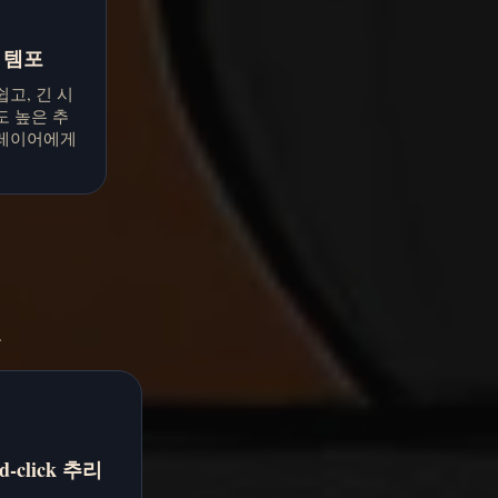
 템포
고, 긴 시
도 높은 추
플레이어에게
.
d-click 추리