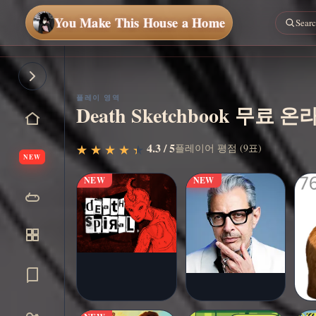
You Make This House a Home
플레이 영역
Death Sketchbook 무료
지금 플
▶
4.3 / 5
플레이어 평점 (9표)
★
★
★
★
★
★
★
★
★
★
레이
NEW
NEW
NEW