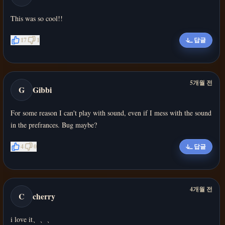
This was so cool!!
17
1
답글
5개월 전
G
Gibbi
For some reason I can't play with sound, even if I mess with the sound
in the prefrances. Bug maybe?
4
0
답글
4개월 전
C
cherry
i love it、、、