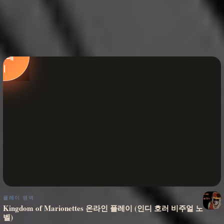
지금
플레
이
플레이 영역
Kingdom of Marionettes 온라인 플레이 (인디 호러 비주얼 노
벨)