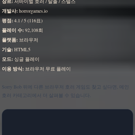
장르:
서바이벌 호러 / 탈출 / 스텔스
개발사:
horrorgames.io
평점:
4.1 / 5 (116표)
플레이 수:
92,108회
플랫폼:
브라우저
기술:
HTML5
모드:
싱글 플레이
이용 방식:
브라우저 무료 플레이
Sorry Bob 뒤에 다른 브라우저 호러 게임도 찾고 싶다면, 메인
호러 카테고리에서 더 살펴볼 수 있습니다.