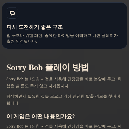
🔁
다시 도전하기 좋은 구조
맵 구조나 위협 패턴, 중요한 타이밍을 이해하고 나면 플레이가
훨씬 안정됩니다.
Sorry Bob 플레이 방법
Sorry Bob 는 1인칭 시점을 사용해 긴장감을 바로 눈앞에 두고, 위
험은 쉴 틈도 주지 않고 다가옵니다.
탐색하면서 필요한 것을 모으고 가장 안전한 탈출 경로를 찾아야
합니다.
이 게임은 어떤 내용인가요?
Sorry Bob 는 1인칭 시점을 사용해 긴장감을 바로 눈앞에 두고, 위