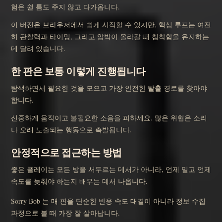
험은 쉴 틈도 주지 않고 다가옵니다.
이 버전은 브라우저에서 쉽게 시작할 수 있지만, 핵심 루프는 여전
히 관찰력과 타이밍, 그리고 압박이 올라갈 때 침착함을 유지하는
데 달려 있습니다.
한 판은 보통 이렇게 진행됩니다
탐색하면서 필요한 것을 모으고 가장 안전한 탈출 경로를 찾아야
합니다.
신중하게 움직이고 불필요한 소음을 피하세요. 많은 위협은 소리
나 오래 노출되는 행동으로 촉발됩니다.
안정적으로 접근하는 방법
좋은 플레이는 모든 방을 서두르는 데서가 아니라, 언제 밀고 언제
속도를 늦춰야 하는지 배우는 데서 나옵니다.
Sorry Bob 는 매 판을 단순한 반응 속도 대결이 아니라 정보 수집
과정으로 볼 때 가장 잘 살아납니다.