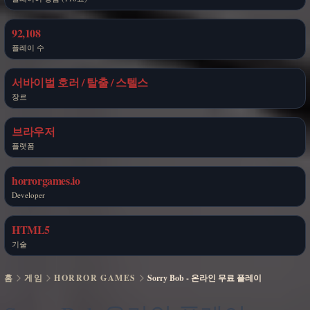
92,108
플레이 수
서바이벌 호러 / 탈출 / 스텔스
장르
브라우저
플랫폼
horrorgames.io
Developer
HTML5
기술
홈
게임
HORROR GAMES
Sorry Bob - 온라인 무료 플레이