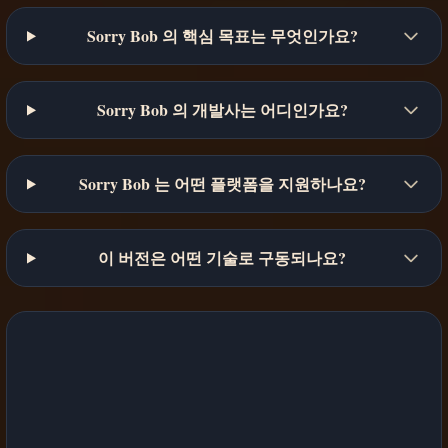
Sorry Bob 의 핵심 목표는 무엇인가요?
Sorry Bob 의 개발사는 어디인가요?
Sorry Bob 는 어떤 플랫폼을 지원하나요?
이 버전은 어떤 기술로 구동되나요?