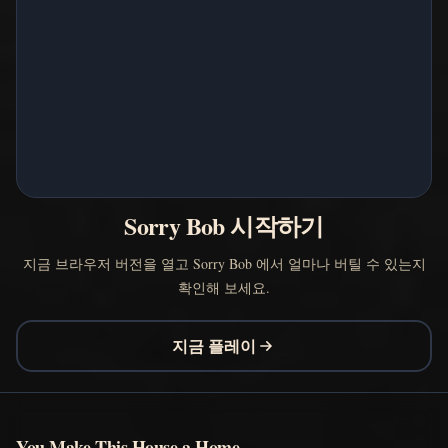
Sorry Bob 시작하기
지금 브라우저 버전을 열고 Sorry Bob 에서 얼마나 버틸 수 있는지
확인해 보세요.
지금 플레이
You Make This House a Home