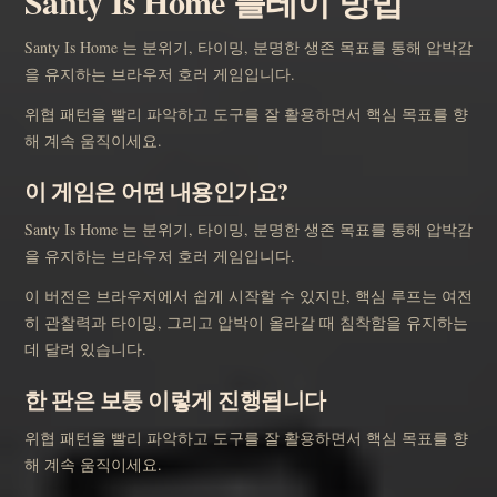
Santy Is Home 플레이 방법
Santy Is Home 는 분위기, 타이밍, 분명한 생존 목표를 통해 압박감
을 유지하는 브라우저 호러 게임입니다.
위협 패턴을 빨리 파악하고 도구를 잘 활용하면서 핵심 목표를 향
해 계속 움직이세요.
이 게임은 어떤 내용인가요?
Santy Is Home 는 분위기, 타이밍, 분명한 생존 목표를 통해 압박감
을 유지하는 브라우저 호러 게임입니다.
이 버전은 브라우저에서 쉽게 시작할 수 있지만, 핵심 루프는 여전
히 관찰력과 타이밍, 그리고 압박이 올라갈 때 침착함을 유지하는
데 달려 있습니다.
한 판은 보통 이렇게 진행됩니다
위협 패턴을 빨리 파악하고 도구를 잘 활용하면서 핵심 목표를 향
해 계속 움직이세요.