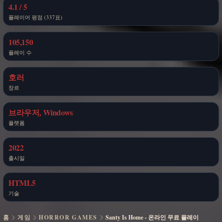
4.1 / 5
플레이어 평점 (337표)
105,150
플레이 수
호러
장르
브라우저, Windows
플랫폼
2022
출시일
HTML5
기술
홈
게임
HORROR GAMES
Santy Is Home - 온라인 무료 플레이