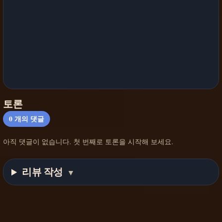
토론
0
개의 댓글
아직 댓글이 없습니다. 첫 번째로 토론을 시작해 보세요.
리뷰 작성
▼