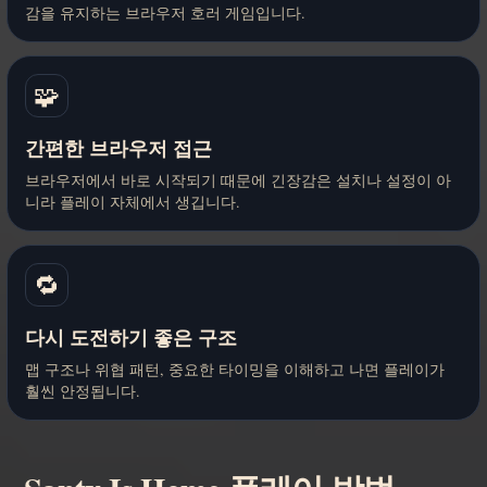
감을 유지하는 브라우저 호러 게임입니다.
🧩
간편한 브라우저 접근
브라우저에서 바로 시작되기 때문에 긴장감은 설치나 설정이 아
니라 플레이 자체에서 생깁니다.
🔁
다시 도전하기 좋은 구조
맵 구조나 위협 패턴, 중요한 타이밍을 이해하고 나면 플레이가
훨씬 안정됩니다.