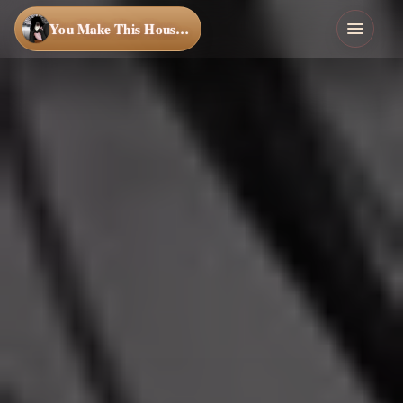
You Make This House a Home