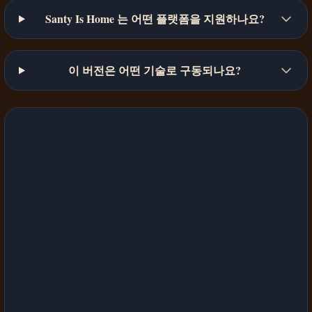
Santy Is Home 는 어떤 플랫폼을 지원하나요?
이 버전은 어떤 기술로 구동되나요?