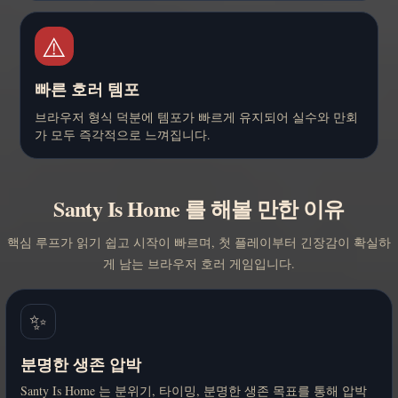
⚠️
빠른 호러 템포
브라우저 형식 덕분에 템포가 빠르게 유지되어 실수와 만회
가 모두 즉각적으로 느껴집니다.
Santy Is Home 를 해볼 만한 이유
핵심 루프가 읽기 쉽고 시작이 빠르며, 첫 플레이부터 긴장감이 확실하
게 남는 브라우저 호러 게임입니다.
✨
분명한 생존 압박
Santy Is Home 는 분위기, 타이밍, 분명한 생존 목표를 통해 압박