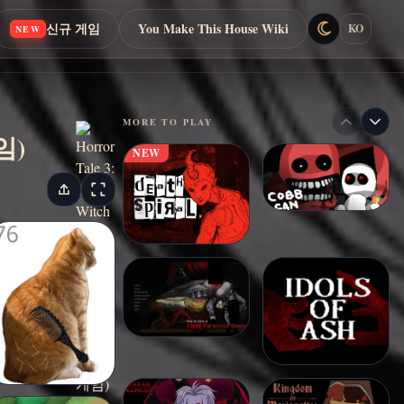
신규 게임
You Make This House Wiki
KO
NEW
MORE TO PLAY
임)
NEW