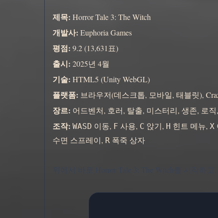
제목:
Horror Tale 3: The Witch
개발사:
Euphoria Games
평점:
9.2 (13,631표)
출시:
2025년 4월
기술:
HTML5 (Unity WebGL)
플랫폼:
브라우저(데스크톱, 모바일, 태블릿), CrazyGam
장르:
어드벤처, 호러, 탈출, 미스터리, 생존, 로직,
조작:
이동,
사용,
앉기,
힌트 메뉴,
WASD
F
C
H
X
수면 스프레이,
폭죽 상자
R
위에서 바로 Horror Tale 3: The Witch