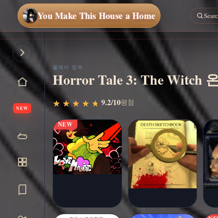
You Make This House a Home
지금
플레
이
플레이 영역
Horror Tale 3: The W
9.2/10
평점
★
★
★
★
★
★
★
★
★
★
NEW
NEW