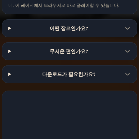
네. 이 페이지에서 브라우저로 바로 플레이할 수 있습니다.
어떤 장르인가요?
무서운 편인가요?
다운로드가 필요한가요?