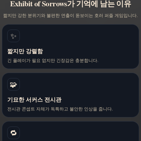
Exhibit of Sorrows가 기억에 남는 이유
짧지만 강한 분위기와 불편한 연출이 돋보이는 호러 퍼즐 게임입니다.
✨
짧지만 강렬함
긴 플레이가 필요 없지만 긴장감은 충분합니다.
🧩
기묘한 서커스 전시관
전시관 콘셉트 자체가 독특하고 불안한 인상을 줍니다.
🔁