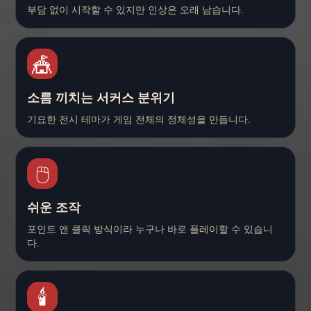
부담 없이 시작할 수 있지만 인상은 오래 남습니다.
🎪
소름 끼치는 서커스 분위기
기묘한 전시 테마가 게임 전체의 정체성을 만듭니다.
🖱️
쉬운 조작
포인트 앤 클릭 방식이라 누구나 바로 플레이할 수 있습니
다.
🕯️