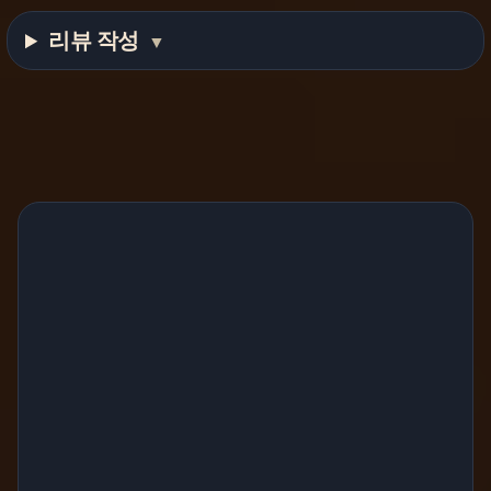
리뷰 작성
▼