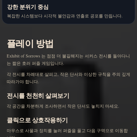
강한 분위기 중심
복잡한 시스템보다 시각적 불안감과 연출로 공포를 만듭니다.
플레이 방법
Exhibit of Sorrows 는 점점 더 불길해지는 서커스 전시를 돌아다니
는 짧은 호러 퍼즐 게임입니다.
각 전시를 차례대로 살피고, 작은 단서와 이상한 규칙을 주의 깊게
따라가야 합니다.
전시를 천천히 살펴보기
각 공간을 차분하게 조사하면서 작은 단서도 놓치지 마세요.
클릭으로 상호작용하기
마우스로 사물과 장치를 눌러 퍼즐을 풀고 다음 구역으로 이동합