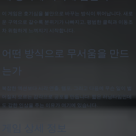
이 게임은 호기심을 불안으로 바꾸는 방식이 뛰어납니다. 새로
운 구역으로 갈수록 분위기가 나빠지고, 평범한 클릭과 이동조
차 위험하게 느껴지기 시작합니다.
어떤 방식으로 무서움을 만드
는가
복잡한 액션보다 시각 연출, 템포, 그리고 다음에 무슨 일이 벌
어질지 모르는 감각으로 공포를 만듭니다. 짧은 러닝타임인데
도 강한 인상을 주는 이유가 여기에 있습니다.
게임 상세 정보