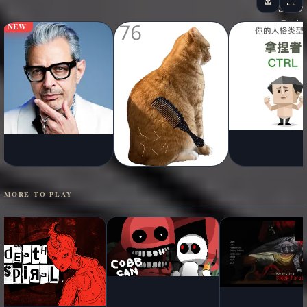
NEW
MORE TO PLAY