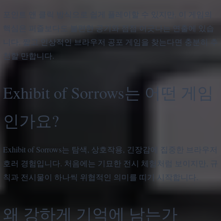
포인트 앤 클릭 방식으로 쉽게 플레이할 수 있지만, 이 게임의
핵심은 퍼즐보다도 불편한 공기와 점점 어긋나는 연출에 있습
니다. 짧고 인상적인 브라우저 공포 게임을 찾는다면 충분히 추
천할 만합니다.
Exhibit of Sorrows는 어떤 게임
인가요?
Exhibit of Sorrows는 탐색, 상호작용, 긴장감에 집중한 브라우저
호러 경험입니다. 처음에는 기묘한 전시 체험처럼 보이지만, 규
칙과 전시물이 하나씩 위협적인 의미를 띠기 시작합니다.
왜 강하게 기억에 남는가