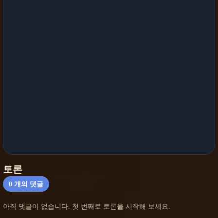
토론
0
개의 댓글
아직 댓글이 없습니다. 첫 번째로 토론을 시작해 보세요.