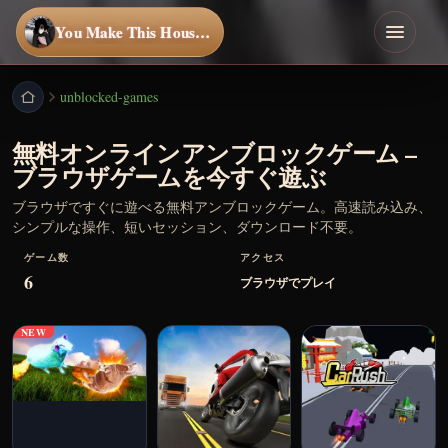
You Make This House a Home
unblocked-games
無料オンラインアンブロックゲーム –
ブラウザゲームを今すぐ遊ぶ
ブラウザですぐに遊べる無料アンブロックゲーム。高速読み込み、
シンプルな操作、短いセッション、ダウンロード不要。
ゲーム数
アクセス
6
ブラウザでプレイ
NEW