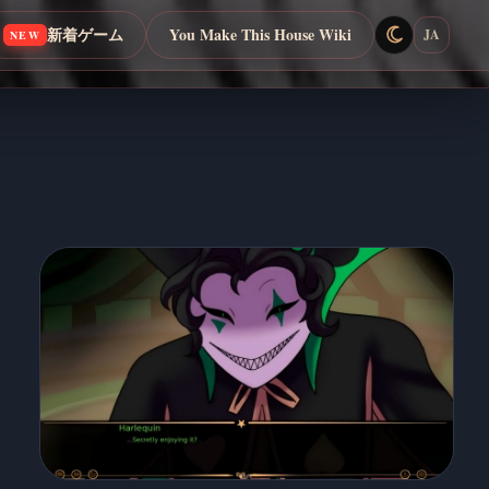
新着ゲーム
You Make This House Wiki
JA
NEW