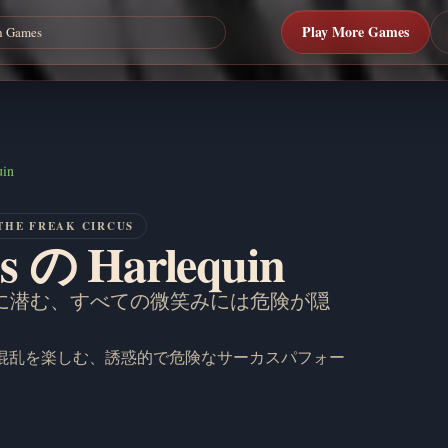
Play More Games
uin
THE FREAK CIRCUS
us の Harlequin
サーカスの影に潜む、すべての微笑みには危険が隠
ご紹介：操作と混乱を楽しむ、誘惑的で危険なサーカスパフォー