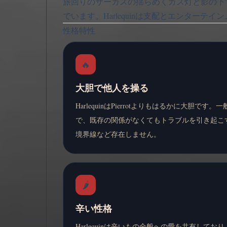
旅回りのサーカスの揺らめくガス灯と影の下
でいます。Harlequinは支配とエンタ
性格特性
🔥
大胆で他人を操る
HarlequinはPierrotよりもはるかに大胆
で、既存の関係がなくてもトラブルを引き起こすのが
境界線など存在しません。
🌶️
辛い性格
Harlequinは辛いもの全般への愛を共有して