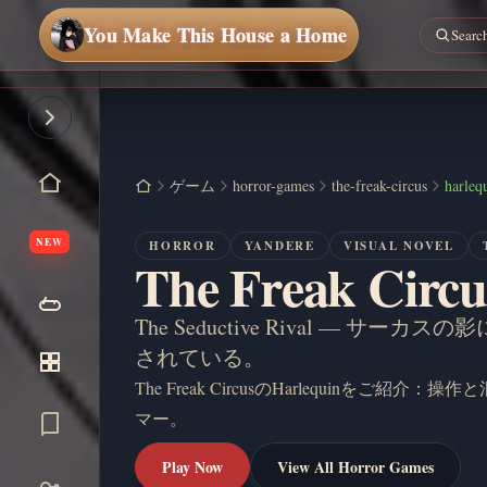
You Make This House a Home
ゲーム
horror-games
the-freak-circus
harleq
NEW
HORROR
YANDERE
VISUAL NOVEL
The Freak Circ
The Seductive Rival — 
されている。
The Freak CircusのHarlequinを
マー。
Play Now
View All Horror Games