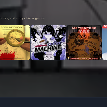
illers, and story-driven games.
N