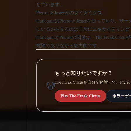
しています。
Pierrot & Jesterとのダイナミクス
HarlequinはPierrotとJesterを知って
にいるのを見るのは非常にエキサイティング
HarlequinとPierrotの関係は、The 
危険でありながら魅力的です。
もっと知りたいですか？
The Freak Circusを自分で体験して、
🤡
Play The Freak Circus
ホラーゲ