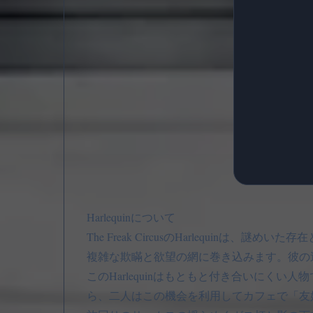
Harlequinについて
The Freak CircusのHarlequ
複雑な欺瞞と欲望の網に巻き込みます。彼の
このHarlequinはもともと付き合いに
ら、二人はこの機会を利用してカフェで「友