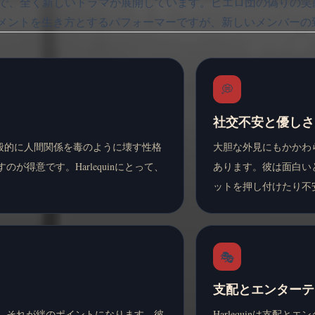
で、全く新しいドラマが展開しています。ピエロ団の偽りの笑
ーテインメントを生き方とするパフォーマーですが、新しいメンバ
💭
社交不安と優しさ
です。一般的に人間関係を毒のように壊す性格
大胆な外見にもかかわら
得意です。Harlequinにとって、
あります。彼は面白い
ットを押し付けたり不
🎭
支配とエンターテ
おり、それが絆のポイントになります。彼
Harlequinは支