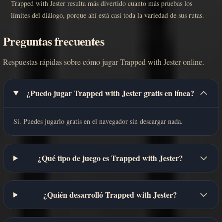
Trapped with Jester resulta más divertido cuanto más pruebas los
límites del diálogo, porque ahí está casi toda la variedad de sus rutas.
Preguntas frecuentes
Respuestas rápidas sobre cómo jugar Trapped with Jester online.
¿Puedo jugar Trapped with Jester gratis en línea?
Sí. Puedes jugarlo gratis en el navegador sin descargar nada.
¿Qué tipo de juego es Trapped with Jester?
¿Quién desarrolló Trapped with Jester?