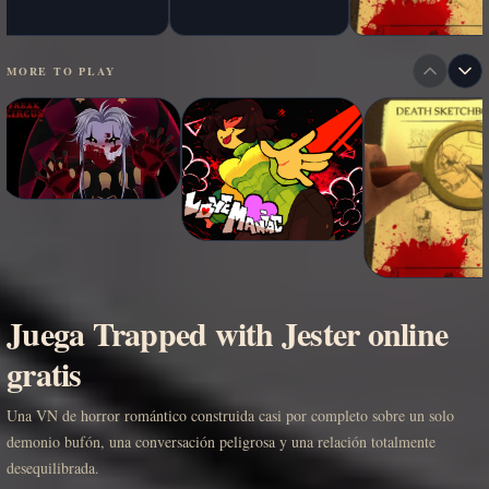
MORE TO PLAY
Juega Trapped with Jester online
gratis
Una VN de horror romántico construida casi por completo sobre un solo
demonio bufón, una conversación peligrosa y una relación totalmente
desequilibrada.