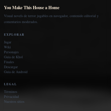
You Make This House a Home
Visual novels de terror jugables en navegador, contenido editorial y
comentarios moderados.
EXPLORAR
Jugar
Wiki
Personajes
Guia de Khol
Finales
Descargar
Guia de Android
LEGAL
Términos
Privacidad
Nuestros sitios