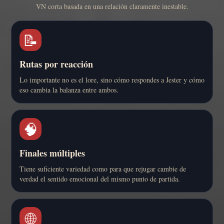
VN corta basada en una relación claramente inestable.
📝
Rutas por reacción
Lo importante no es el lore, sino cómo respondes a Jester y cómo
eso cambia la balanza entre ambos.
🧠
Finales múltiples
Tiene suficiente variedad como para que rejugar cambie de
verdad el sentido emocional del mismo punto de partida.
🌐