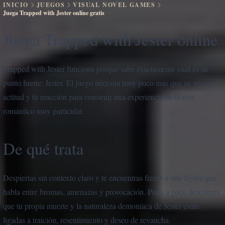
INICIO
JUEGOS
VISUAL NOVEL GAMES
Juega Trapped with Jester online gratis
Juega Trapped with Jester online
Trapped with Jester funciona porque sabe exactamente cuál es su
punto fuerte: Jester. El juego necesita muy poco más que su voz, su
actitud y tu reacción para construir una experiencia de horror
romántico muy particular.
De qué trata
Despiertas sin contexto claro y te encuentras frente a una figura que
habla entre bromas, amenazas y provocación. Poco a poco descubres
que tu propia muerte y la naturaleza demoníaca de Jester están
ligadas a traición, resentimiento y deseo de revancha.