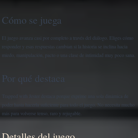
Cómo se juega
El juego avanza casi por completo a través del diálogo. Eliges cómo
responder y esas respuestas cambian si la historia se inclina hacia
miedo, manipulación, pacto o una clase de intimidad muy poco sana.
Por qué destaca
Trapped with Jester destaca porque exprime una sola dinámica de
poder hasta hacerla suficiente para todo el juego. No necesita mucho
más para volverse tenso, raro y rejugable.
Detalles del juego