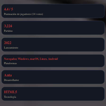
4.4 / 5
Puntuación de jugadores (14 votos)
3,224
Partidas
2022
Lanzamiento
Navegador, Windows, macOS, Linux, Android
Plataformas
Anta
Desarrollador
HTML5
Tecnología