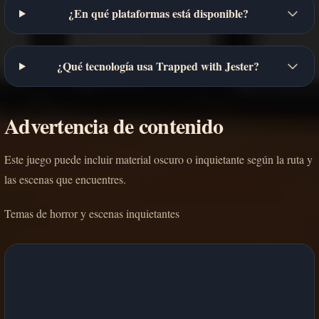
¿En qué plataformas está disponible?
¿Qué tecnología usa Trapped with Jester?
Advertencia de contenido
Este juego puede incluir material oscuro o inquietante según la ruta y
las escenas que encuentres.
Temas de horror y escenas inquietantes