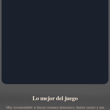
Lo mejor del juego
Muy recomendable si buscas romance demoníaco, humor oscuro y una