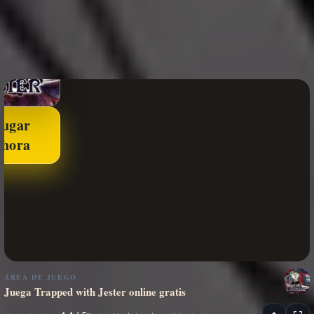
Jugar
ahora
ÁREA DE JUEGO
Juega Trapped with Jester online gratis