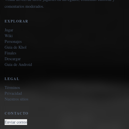
comentarios moderados.
EXPLORAR
Jugar
Wiki
Personajes
Guia de Khol
Finales
Descargar
Guia de Android
LEGAL
Términos
Privacidad
Nuestros sitios
CONTACTO
Enviar correo