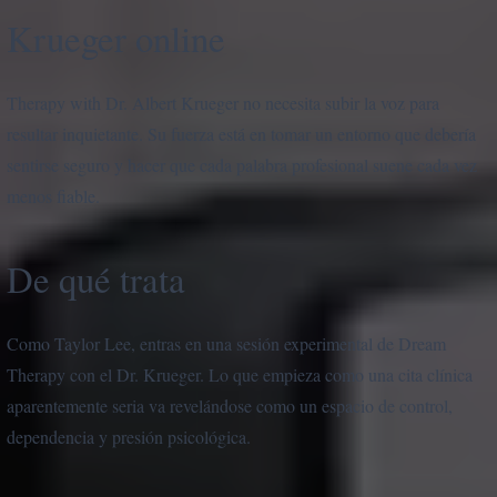
Krueger online
Therapy with Dr. Albert Krueger no necesita subir la voz para
resultar inquietante. Su fuerza está en tomar un entorno que debería
sentirse seguro y hacer que cada palabra profesional suene cada vez
menos fiable.
De qué trata
Como Taylor Lee, entras en una sesión experimental de Dream
Therapy con el Dr. Krueger. Lo que empieza como una cita clínica
aparentemente seria va revelándose como un espacio de control,
dependencia y presión psicológica.