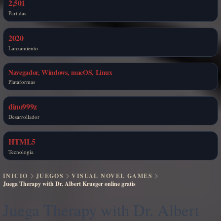
2,501
Partidas
2020
Lanzamiento
Navegador, Windows, macOS, Linux
Plataformas
dino999z
Desarrollador
HTML5
Tecnología
INICIO
JUEGOS
VISUAL NOVEL GAMES
Juega Therapy with Dr. Albert Krueger online gratis
Juega Therapy with Dr. Albert