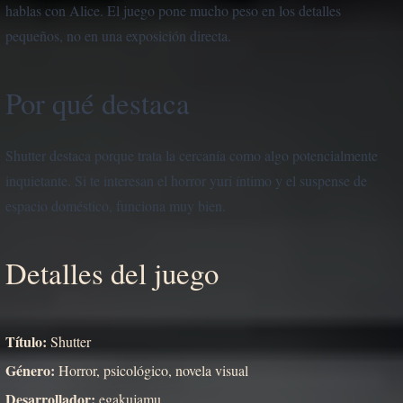
hablas con Alice. El juego pone mucho peso en los detalles
pequeños, no en una exposición directa.
Por qué destaca
Shutter destaca porque trata la cercanía como algo potencialmente
inquietante. Si te interesan el horror yuri íntimo y el suspense de
espacio doméstico, funciona muy bien.
Detalles del juego
Título:
Shutter
Género:
Horror, psicológico, novela visual
Desarrollador:
egakujamu