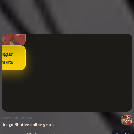
Jugar
ahora
ÁREA DE JUEGO
Juega Shutter online gratis