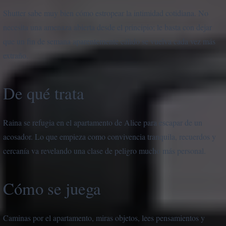
Shutter sabe muy bien cómo estropear la intimidad cotidiana. No
necesita una amenaza abierta desde el principio; le basta con dejar
que un fin de semana aparentemente cálido se vuelva cada vez más
extraño.
De qué trata
Raina se refugia en el apartamento de Alice para escapar de un
acosador. Lo que empieza como convivencia tranquila, recuerdos y
cercanía va revelando una clase de peligro mucho más personal.
Cómo se juega
Caminas por el apartamento, miras objetos, lees pensamientos y