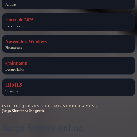
Partidas
Enero de 2025
Lanzamiento
Navegador, Windows
Plataformas
egakujamu
Desarrollador
HTML5
Tecnología
INICIO
JUEGOS
VISUAL NOVEL GAMES
Juega Shutter online gratis
Juega Shutter online