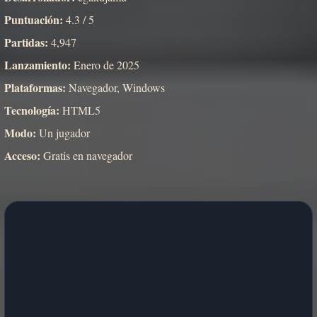
Puntuación:
4.3 / 5
Partidas:
4,947
Lanzamiento:
Enero de 2025
Plataformas:
Navegador, Windows
Tecnología:
HTML5
Modo:
Un jugador
Acceso:
Gratis en navegador