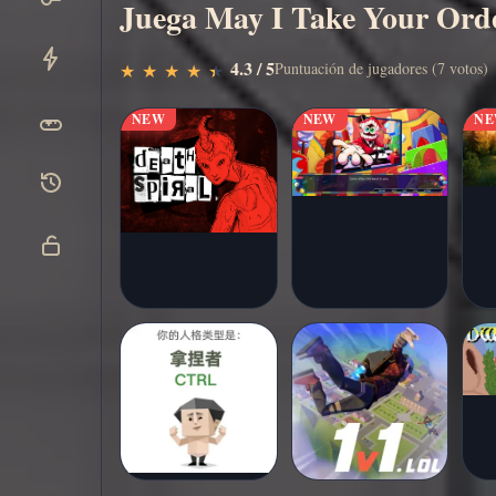
Juega May I Take Your Order
Jugar
▶
4.3 / 5
Puntuación de jugadores (7 votos)
★
★
★
★
★
★
★
★
★
★
ahora
NEW
NEW
N