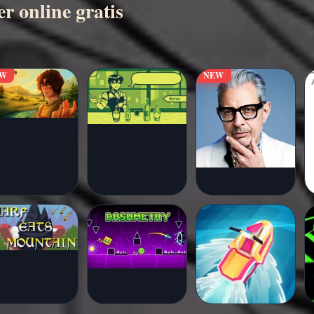
 online gratis
EW
NEW