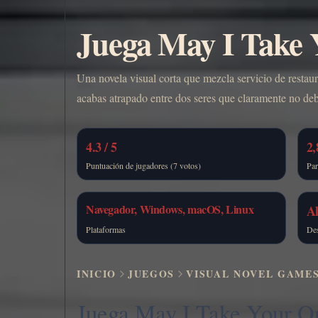
Juega May I Take Y
Una novela visual corta que mezcla servicio de rest
acabas atrapado entre dos seres que claramente no debe
4.3 / 5
2,
Puntuación de jugadores (7 votos)
Par
Navegador, Windows, macOS, Linux
Al
Plataformas
Des
INICIO
JUEGOS
VISUAL NOVEL GAME
Juega May I Take Your Or