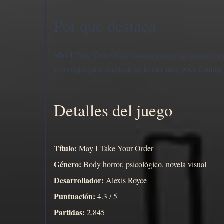
Por qué destaca
May I Take Your Order destaca porque su rareza es espe
personajes para construir un horror muy poco común.
Detalles del juego
Título:
May I Take Your Order
Género:
Body horror, psicológico, novela visual
Desarrollador:
Alexis Royce
Puntuación:
4.3 / 5
Partidas:
2,845