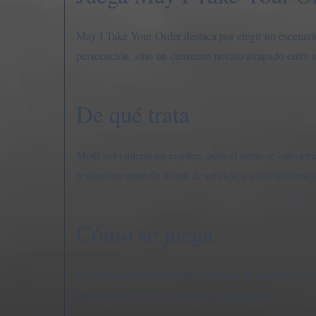
May I Take Your Order destaca por elegir un escenario
persecución, sino un camarero novato atrapado entre u
De qué trata
Moth solo quería un empleo, pero el turno se conviert
restaurante pase de rutina de servicio a una experienc
Cómo se juega
Es una novela visual corta y centrada en escenas. No 
vuelven cada vez más irreales y amenazantes.