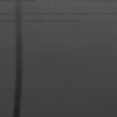
 muy concreto para su horror: el trabajo de restaurante. No eres detecti
na pareja que hace que todo el local se sienta mal.
e enseguida en algo deformado. La presencia de dos clientes extraños h
ia de romance grotesco y tensión corporal.
depende de grandes sistemas; lo importante es ver cómo los gestos norma