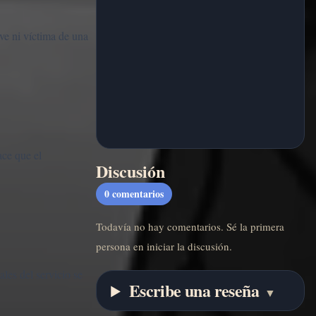
ve ni víctima de una
ace que el
Discusión
0
comentarios
Todavía no hay comentarios. Sé la primera
persona en iniciar la discusión.
les del servicio se
Escribe una reseña
▼