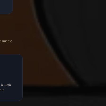
icamente
 te mete
a y