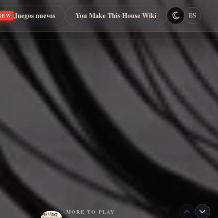
Juegos nuevos
You Make This House Wiki
ES
NEW
MORE TO PLAY