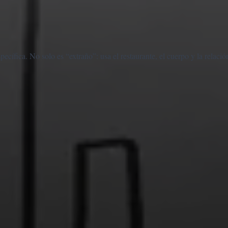
cífica. No solo es “extraño”: usa el restaurante, el cuerpo y la relació