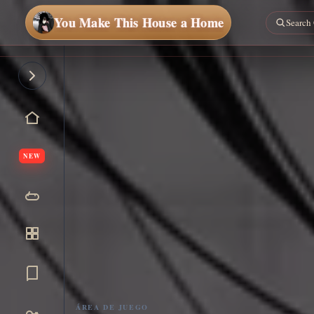
You Make This House a Home
NEW
ÁREA DE JUEGO