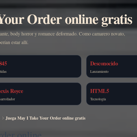
our Order online gratis
aurante, body horror y romance deformado. Como camarero novato,
rían estar allí.
845
Desconocido
tidas
Lanzamiento
exis Royce
HTML5
arrollador
Tecnología
S
Juega May I Take Your Order online gratis
der online