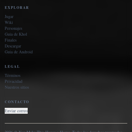
EXPLORAR
Jugar
Wiki
Personajes
Guia de Khol
Finales
Descargar
Guia de Android
LEGAL
Términos
Privacidad
Nuestros sitios
CONTACTO
Enviar correo