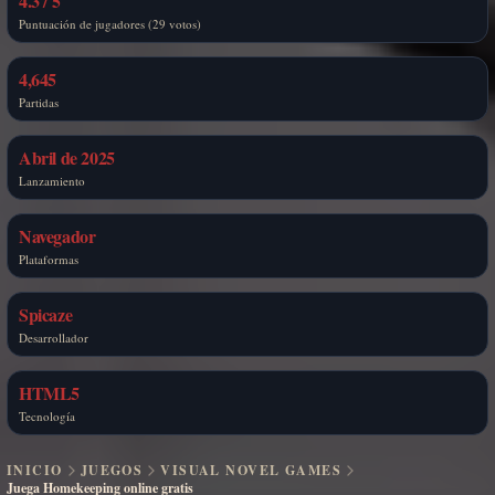
4.3 / 5
Puntuación de jugadores (29 votos)
4,645
Partidas
Abril de 2025
Lanzamiento
Navegador
Plataformas
Spicaze
Desarrollador
HTML5
Tecnología
INICIO
JUEGOS
VISUAL NOVEL GAMES
Juega Homekeeping online gratis