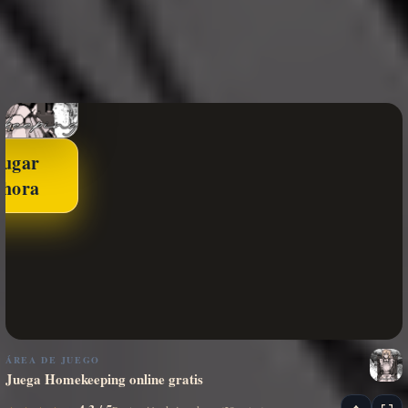
Jugar
ahora
ÁREA DE JUEGO
Juega Homekeeping online gratis