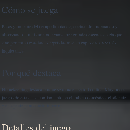
Cómo se juega
Pasas gran parte del tiempo limpiando, cocinando, ordenando y
observando. La historia no avanza por grandes escenas de choque,
sino por cómo esas tareas repetidas revelan capas cada vez más
inquietantes.
Por qué destaca
Homekeeping destaca porque se toma en serio la rutina. Muy pocos
juegos de esta clase confían tanto en el trabajo doméstico, el silencio
y el espacio para construir horror.
Detalles del juego