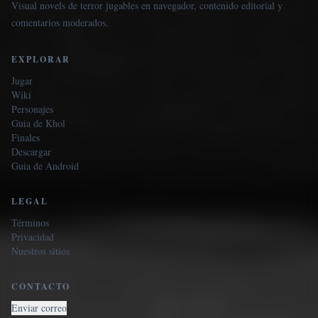
Visual novels de terror jugables en navegador, contenido editorial y
comentarios moderados.
EXPLORAR
Jugar
Wiki
Personajes
Guia de Khol
Finales
Descargar
Guia de Android
LEGAL
Términos
Privacidad
Nuestros sitios
CONTACTO
Enviar correo