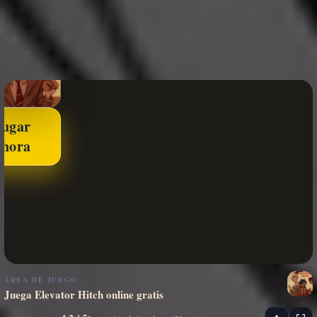
Jugar
ahora
ÁREA DE JUEGO
Juega Elevator Hitch online gratis