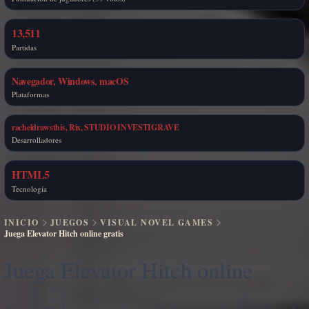
13,511
Partidas
Navegador, Windows, macOS
Plataformas
racheldrawsthis, Rix, STUDIO INVESTIGRAVE
Desarrolladores
HTML5
Tecnología
INICIO
JUEGOS
VISUAL NOVEL GAMES
Juega Elevator Hitch online gratis
Juega Elevator Hitch online