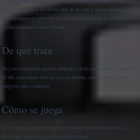
Elevator Hitch es una novela visual de terror con elementos de puzle
donde un ascensor de oficina deja de llevarte a lugares normales. El
edificio entero se convierte en una pesadilla extraña y cada nueva
parada aumenta la desconfianza.
De qué trata
Tú y un compañero quedáis atrapados en un ascensor roto. A partir
de ahí, cada planta abre un espacio distinto, más surrealista y más
peligroso que el anterior.
Cómo se juega
Lees, exploras, recoges objetos y resuelves pequeños puzles. Las
decisiones importan y cambian el desenlace.