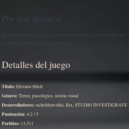
Por qué destaca
Elevator Hitch destaca porque mantiene un ritmo contenido mientras
la presión psicológica sigue creciendo.
Detalles del juego
Título:
Elevator Hitch
Género:
Terror, psicológico, novela visual
Desarrolladores:
racheldrawsthis, Rix, STUDIO INVESTIGRAVE
Puntuación:
4.2 / 5
Partidas:
13,511