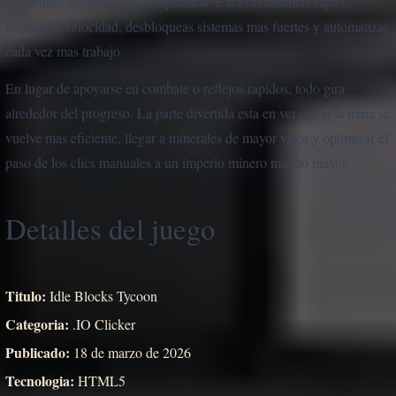
construido alrededor de la expansion. Excavas distintas capas,
mejoras la velocidad, desbloqueas sistemas mas fuertes y automatizas
cada vez mas trabajo.
En lugar de apoyarse en combate o reflejos rapidos, todo gira
alrededor del progreso. La parte divertida esta en ver como la mina se
vuelve mas eficiente, llegar a minerales de mayor valor y optimizar el
paso de los clics manuales a un imperio minero mucho mayor.
Detalles del juego
Titulo:
Idle Blocks Tycoon
Categoria:
.IO Clicker
Publicado:
18 de marzo de 2026
Tecnologia:
HTML5