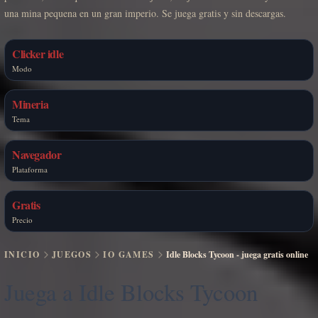
una mina pequena en un gran imperio. Se juega gratis y sin descargas.
Clicker idle
Modo
Mineria
Tema
Navegador
Plataforma
Gratis
Precio
INICIO
JUEGOS
IO GAMES
Idle Blocks Tycoon - juega gratis online
Juega a Idle Blocks Tycoon