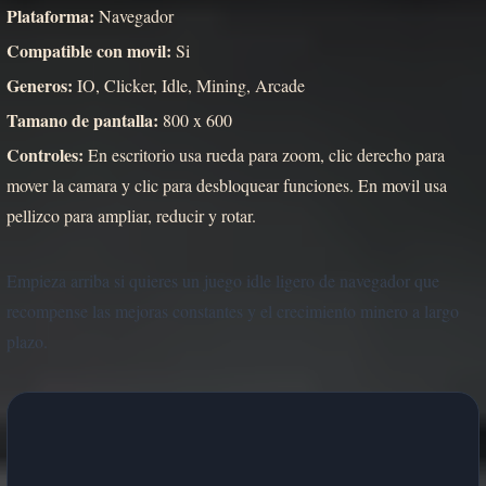
Plataforma:
Navegador
Compatible con movil:
Si
Generos:
IO, Clicker, Idle, Mining, Arcade
Tamano de pantalla:
800 x 600
Controles:
En escritorio usa rueda para zoom, clic derecho para
mover la camara y clic para desbloquear funciones. En movil usa
pellizco para ampliar, reducir y rotar.
Empieza arriba si quieres un juego idle ligero de navegador que
recompense las mejoras constantes y el crecimiento minero a largo
plazo.