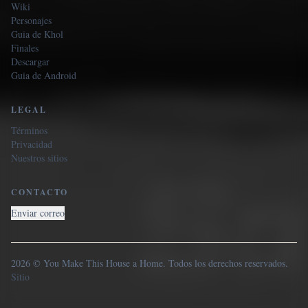
Wiki
Personajes
Guia de Khol
Finales
Descargar
Guia de Android
LEGAL
Términos
Privacidad
Nuestros sitios
CONTACTO
Enviar correo
2026 © You Make This House a Home. Todos los derechos reservados.
Sitio