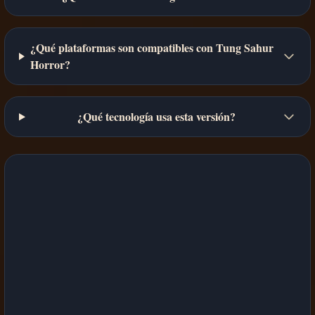
¿Qué plataformas son compatibles con Tung Sahur
Horror?
¿Qué tecnología usa esta versión?