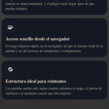
tensión se sienta inmediata, y el peligro suele llegar antes de que
puedas relajarte.
🧩
Acceso sencillo desde el navegador
El juego empieza rápido en el navegador, así que la tensión viene de la
partida y no del proceso de instalación o configuración.
🔁
Estructura ideal para reintentos
Las partidas suelen salir mejor cuando entiendes el mapa, el patrón de
amenaza o el momento exacto que más importa.