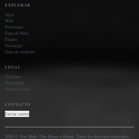
EXPLORAR
Jugar
Wiki
Personajes
Guia de Khol
Finales
Descargar
Guia de Android
LEGAL
Términos
Privacidad
Nuestros sitios
CONTACTO
Enviar correo
2026 © You Make This House a Home. Todos los derechos reservados.