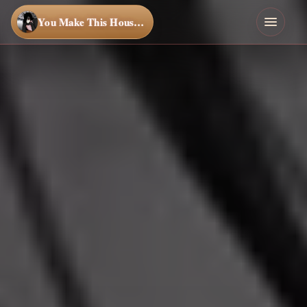
You Make This House a Home