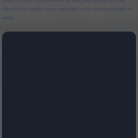
Sahur Horror, puedes seguir explorando en la categoría principal de
horror.