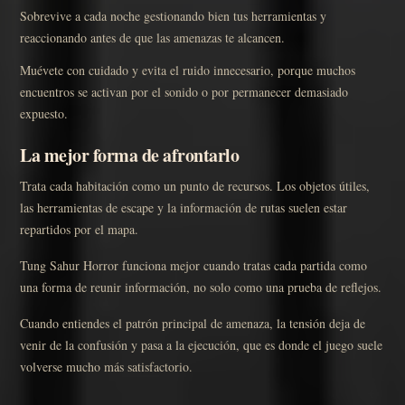
Sobrevive a cada noche gestionando bien tus herramientas y
reaccionando antes de que las amenazas te alcancen.
Muévete con cuidado y evita el ruido innecesario, porque muchos
encuentros se activan por el sonido o por permanecer demasiado
expuesto.
La mejor forma de afrontarlo
Trata cada habitación como un punto de recursos. Los objetos útiles,
las herramientas de escape y la información de rutas suelen estar
repartidos por el mapa.
Tung Sahur Horror funciona mejor cuando tratas cada partida como
una forma de reunir información, no solo como una prueba de reflejos.
Cuando entiendes el patrón principal de amenaza, la tensión deja de
venir de la confusión y pasa a la ejecución, que es donde el juego suele
volverse mucho más satisfactorio.