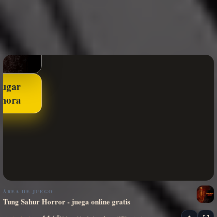
Jugar
ahora
ÁREA DE JUEGO
Tung Sahur Horror - juega online gratis