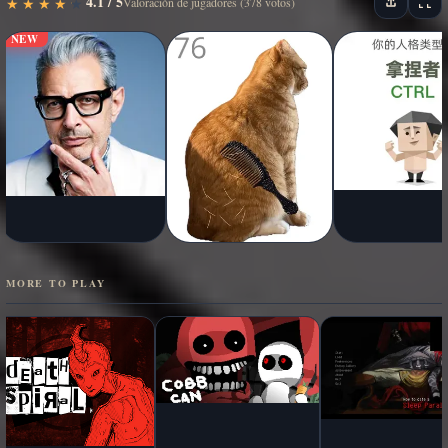
4.1 / 5
★
★
★
★
★
★
★
★
★
★
Valoración de jugadores (378 votos)
NEW
MORE TO PLAY