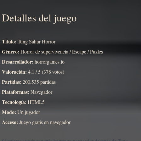
Detalles del juego
Título:
Tung Sahur Horror
Género:
Horror de supervivencia / Escape / Puzles
Desarrollador:
horrorgames.io
Valoración:
4.1 / 5 (378 votos)
Partidas:
200,535 partidas
Plataformas:
Navegador
Tecnología:
HTML5
Modo:
Un jugador
Acceso:
Juego gratis en navegador
Si quieres seguir con más horror en navegador después de Tung