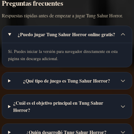
Preguntas frecuentes
Respuestas rápidas antes de empezar a jugar Tung Sahur Horror.
¿Puedo jugar Tung Sahur Horror online gratis?
Sí. Puedes iniciar la versión para navegador directamente en esta
página sin descarga adicional.
¿Qué tipo de juego es Tung Sahur Horror?
¿Cuál es el objetivo principal en Tung Sahur
Horror?
¿Quién desarrolló Tung Sahur Horror?