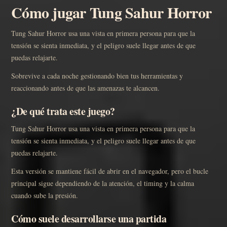
Cómo jugar Tung Sahur Horror
Tung Sahur Horror usa una vista en primera persona para que la
tensión se sienta inmediata, y el peligro suele llegar antes de que
puedas relajarte.
Sobrevive a cada noche gestionando bien tus herramientas y
reaccionando antes de que las amenazas te alcancen.
¿De qué trata este juego?
Tung Sahur Horror usa una vista en primera persona para que la
tensión se sienta inmediata, y el peligro suele llegar antes de que
puedas relajarte.
Esta versión se mantiene fácil de abrir en el navegador, pero el bucle
principal sigue dependiendo de la atención, el timing y la calma
cuando sube la presión.
Cómo suele desarrollarse una partida