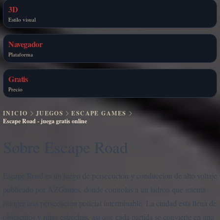
3D
Estilo visual
Navegador
Plataforma
Gratis
Precio
INICIO
JUEGOS
ESCAPE GAMES
Escape Road - juega gratis online
Sobre Escape Road
Escape Road es un juego de persecucion y conduccion de alto voltaje
publicado por AZGames, donde controlas a un ladron que intenta
romper una persecucion policial interminable. La ciudad esta llena de
obstaculos y rutas estrechas, asi que cada partida se convierte en una