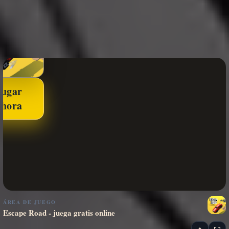
Jugar
ahora
ÁREA DE JUEGO
Escape Road - juega gratis online