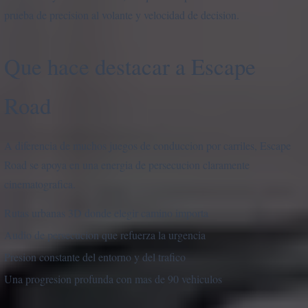
prueba de precision al volante y velocidad de decision.
Que hace destacar a Escape
Road
A diferencia de muchos juegos de conduccion por carriles, Escape
Road se apoya en una energia de persecucion claramente
cinematografica.
Rutas urbanas 3D donde elegir camino importa
Audio de persecucion que refuerza la urgencia
Presion constante del entorno y del trafico
Una progresion profunda con mas de 90 vehiculos