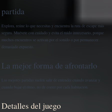
partida
Explora, reúne lo que necesitas y encuentra la ruta de escape más
segura. Muévete con cuidado y evita el ruido innecesario, porque
muchos encuentros se activan por el sonido o por permanecer
demasiado expuesto.
La mejor forma de afrontarlo
Las mejores partidas suelen salir de entender cuándo avanzar y
cuándo bajar el ritmo, no de correr por cada habitación.
Detalles del juego