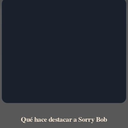
Qué hace destacar a Sorry Bob