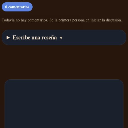
0
comentarios
Todavía no hay comentarios. Sé la primera persona en iniciar la discusión.
Escribe una reseña
▼