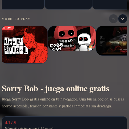
MORE TO PLAY
NEW
Sorry Bob - juega online gratis
Juega Sorry Bob gratis online en tu navegador. Una buena opción si buscas
horror accesible, tensión constante y partida inmediata sin descarga.
4.1 / 5
Valoración de jugadores (116 votos)