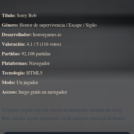
Título:
Sorry Bob
Género:
Horror de supervivencia / Escape / Sigilo
Desarrollador:
horrorgames.io
Valoración:
4.1 / 5 (116 votos)
Partidas:
92,108 partidas
Plataformas:
Navegador
Tecnología:
HTML5
Modo:
Un jugador
Acceso:
Juego gratis en navegador
Si quieres seguir con más horror en navegador después de Sorry
Bob, puedes seguir explorando en la categoría principal de horror.