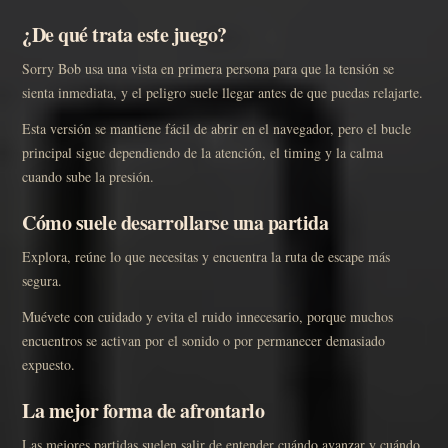
¿De qué trata este juego?
Sorry Bob usa una vista en primera persona para que la tensión se
sienta inmediata, y el peligro suele llegar antes de que puedas relajarte.
Esta versión se mantiene fácil de abrir en el navegador, pero el bucle
principal sigue dependiendo de la atención, el timing y la calma
cuando sube la presión.
Cómo suele desarrollarse una partida
Explora, reúne lo que necesitas y encuentra la ruta de escape más
segura.
Muévete con cuidado y evita el ruido innecesario, porque muchos
encuentros se activan por el sonido o por permanecer demasiado
expuesto.
La mejor forma de afrontarlo
Las mejores partidas suelen salir de entender cuándo avanzar y cuándo