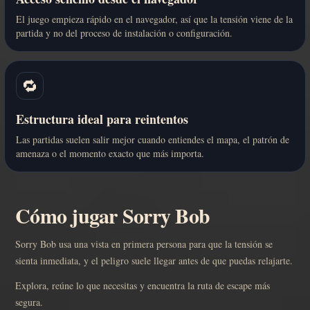
El juego empieza rápido en el navegador, así que la tensión viene de la
partida y no del proceso de instalación o configuración.
🔁
Estructura ideal para reintentos
Las partidas suelen salir mejor cuando entiendes el mapa, el patrón de
amenaza o el momento exacto que más importa.
Cómo jugar Sorry Bob
Sorry Bob usa una vista en primera persona para que la tensión se
sienta inmediata, y el peligro suele llegar antes de que puedas relajarte.
Explora, reúne lo que necesitas y encuentra la ruta de escape más
segura.