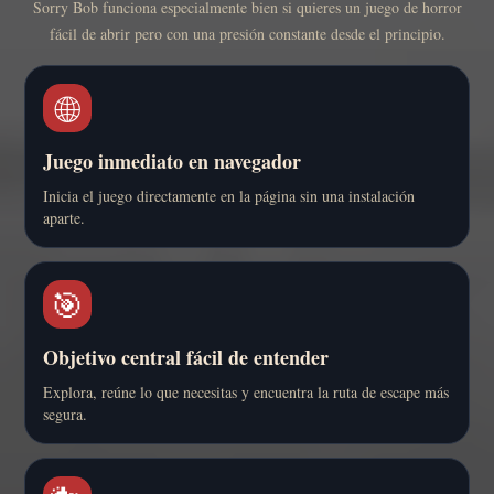
Sorry Bob funciona especialmente bien si quieres un juego de horror
fácil de abrir pero con una presión constante desde el principio.
🌐
Juego inmediato en navegador
Inicia el juego directamente en la página sin una instalación
aparte.
🎯
Objetivo central fácil de entender
Explora, reúne lo que necesitas y encuentra la ruta de escape más
segura.