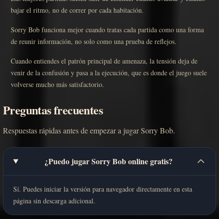
bajar el ritmo, no de correr por cada habitación.
Sorry Bob funciona mejor cuando tratas cada partida como una forma
de reunir información, no solo como una prueba de reflejos.
Cuando entiendes el patrón principal de amenaza, la tensión deja de
venir de la confusión y pasa a la ejecución, que es donde el juego suele
volverse mucho más satisfactorio.
Preguntas frecuentes
Respuestas rápidas antes de empezar a jugar Sorry Bob.
¿Puedo jugar Sorry Bob online gratis?
Sí. Puedes iniciar la versión para navegador directamente en esta
página sin descarga adicional.