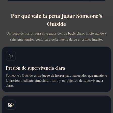
Por qué vale la pena jugar Someone's
Outside
Un juego de horror para navegador con un bucle claro, inicio rápido y
suficiente tensión como para dejar huella desde el primer intento.
✨
Presión de supervivencia clara
Someone's Outside es un juego de horror para navegador que mantiene
la presión mediante atmósfera, ritmo y un objetivo de supervivencia
claro.
🧩