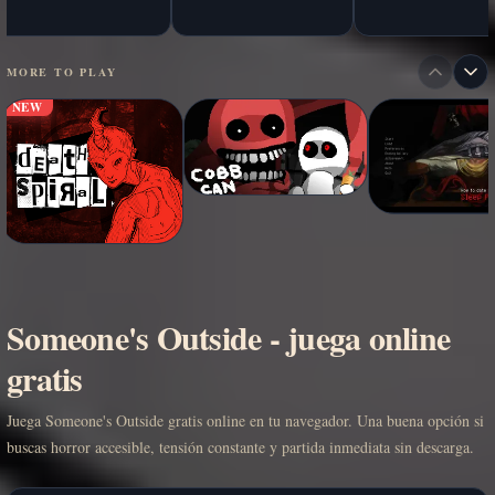
MORE TO PLAY
NEW
Someone's Outside - juega online
gratis
Juega Someone's Outside gratis online en tu navegador. Una buena opción si
buscas horror accesible, tensión constante y partida inmediata sin descarga.