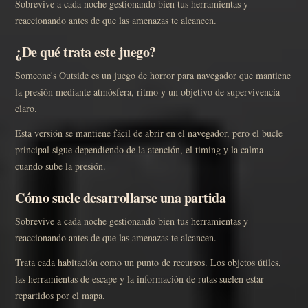
Sobrevive a cada noche gestionando bien tus herramientas y
reaccionando antes de que las amenazas te alcancen.
¿De qué trata este juego?
Someone's Outside es un juego de horror para navegador que mantiene
la presión mediante atmósfera, ritmo y un objetivo de supervivencia
claro.
Esta versión se mantiene fácil de abrir en el navegador, pero el bucle
principal sigue dependiendo de la atención, el timing y la calma
cuando sube la presión.
Cómo suele desarrollarse una partida
Sobrevive a cada noche gestionando bien tus herramientas y
reaccionando antes de que las amenazas te alcancen.
Trata cada habitación como un punto de recursos. Los objetos útiles,
las herramientas de escape y la información de rutas suelen estar
repartidos por el mapa.