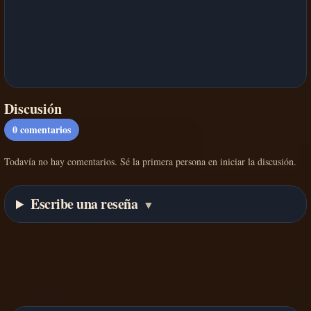
Discusión
0
comentarios
Todavía no hay comentarios. Sé la primera persona en iniciar la discusión.
Escribe una reseña
▼