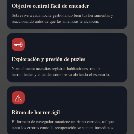
Objetivo central fácil de entender
Sobrevive a cada noche gestionando bien tus herramientas y
reaccionando antes de que las amenazas te alcancen.
🗝️
Exploración y presión de puzles
Normalmente necesitas registrar habitaciones, reunir
herramientas y entender cómo se va abriendo el escenario.
⚠️
Ritmo de horror ágil
El formato de navegador mantiene un ritmo cerrado, así que
tanto los errores como la recuperación se sienten inmediatos.