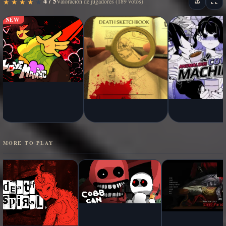
4 / 5
★
★
★
★
★
★
★
★
★
★
Valoración de jugadores (189 votos)
NEW
MORE TO PLAY