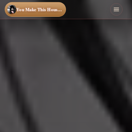
You Make This House a Home