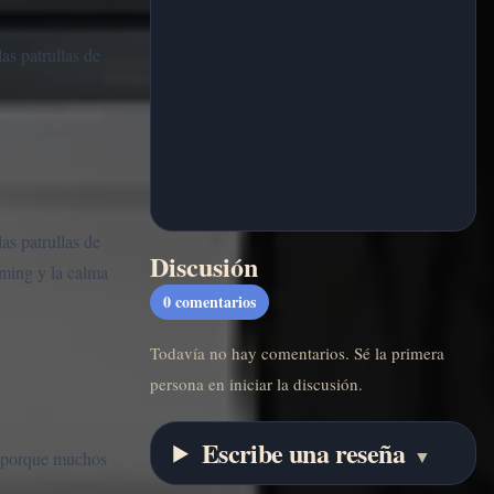
as patrullas de
as patrullas de
Discusión
iming y la calma
0
comentarios
Todavía no hay comentarios. Sé la primera
persona en iniciar la discusión.
Escribe una reseña
▼
o, porque muchos