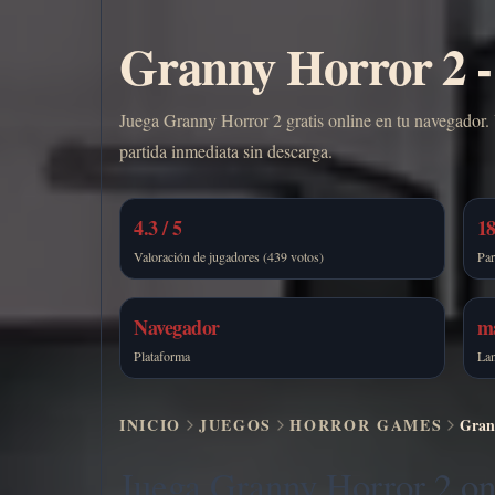
Granny Horror 2 - 
Juega Granny Horror 2 gratis online en tu navegador. 
partida inmediata sin descarga.
4.3 / 5
18
Valoración de jugadores (439 votos)
Par
Navegador
m
Plataforma
La
INICIO
JUEGOS
HORROR GAMES
Grann
Juega Granny Horror 2 on