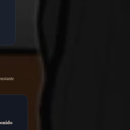
onstante
sonido