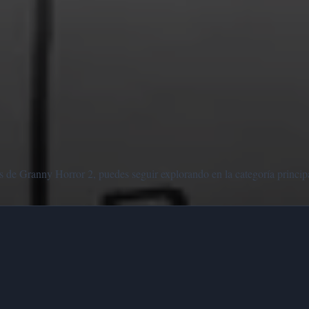
 de Granny Horror 2, puedes seguir explorando en la categoría principa