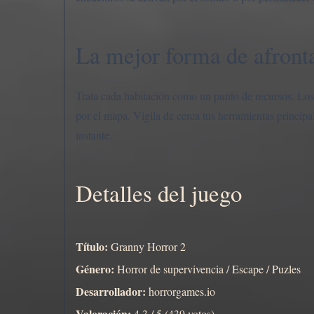
La mejor forma de afront
Trata cada habitación como un punto de recursos. Los o
por el mapa. Vigila de cerca tus herramientas principal
instante.
Detalles del juego
Título:
Granny Horror 2
Género:
Horror de supervivencia / Escape / Puzles
Desarrollador:
horrorgames.io
Valoración:
4.3 / 5 (439 votos)