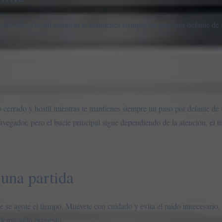
cerrado y hostil mientras te mantienes siempre un paso por delante de l
cerrado y hostil mientras te mantienes siempre un paso por delante de l
navegador, pero el bucle principal sigue dependiendo de la atención, el t
una partida
que se agote el tiempo. Muévete con cuidado y evita el ruido innecesari
 demasiado expuesto.