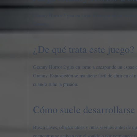
Granny Horror 2 gira en torno a escapar de un espacio 
Granny.
¿De qué trata este juego?
Granny Horror 2 gira en torno a escapar de un espacio 
Granny. Esta versión se mantiene fácil de abrir en el 
cuando sube la presión.
Cómo suele desarrollarse 
Busca llaves, objetos útiles y rutas seguras antes de 
encuentros se activan por el sonido o por permanecer