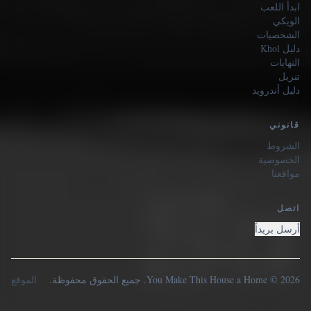
ابدأ اللعب
الويكي
الشخصيات
دليل Khol
النهايات
تنزيل
دليل أندرويد
قانوني
الشروط
الخصوصية
مواقعنا
اتصل
أرسل بريداً
2026 © You Make This House a Home. جميع الحقوق محفوظة.
الموقع