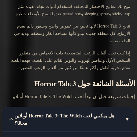
تتيح لك مفاتيح الاختصار المختلفة استخدام أدوات نجاة مفيدة مثل
sticky trap وsleeping spray وpetard box عندما تصبح الأوضاع خطرة.
تنجح Horror Tale 3 لأنها تجمع بين غموض واضح وشعور دائم بعدم
الارتياح. كل منطقة جديدة تبدو كأنها مساحة ألغاز ومنطقة تهديد في
الوقت نفسه.
إذا كنت تحب ألعاب الرعب المتصفحية ذات الانغماس من منظور
الشخص الأول وعناصر الهروب والتوتر القائم على القصة، فهذه اللعبة
تقدم تجربة أطول وأكثر عمقًا من كثير من ألعاب الرعب القصيرة.
الأسئلة الشائعة حول Horror Tale 3
إجابات سريعة قبل أن تبدأ لعب Horror Tale 3: The Witch أونلاين.
هل يمكنني لعب Horror Tale 3: The Witch أونلاين
مجانًا؟