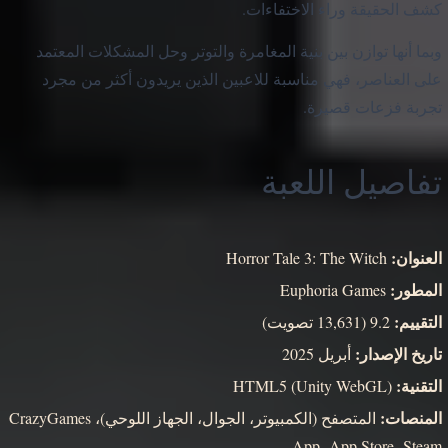
كشف الحقيقة وراء الاختفاءات.
وبما أنها توازن بين بنية المغامرة والتوتر وحل المشكلات المعتمد
على العناصر، فهي مناسبة للاعبين الذين يريدون أكثر من مجرد
تجربة فزعات قصيرة.
تفاصيل اللعبة
العنوان:
Horror Tale 3: The Witch
المطور:
Euphoria Games
التقييم:
9.2 (13,631 تصويت)
تاريخ الإصدار:
أبريل 2025
التقنية:
HTML5 (Unity WebGL)
المنصات:
المتصفح (الكمبيوتر، الجوال، الجهاز اللوحي)، CrazyGames
App، App Store، Steam