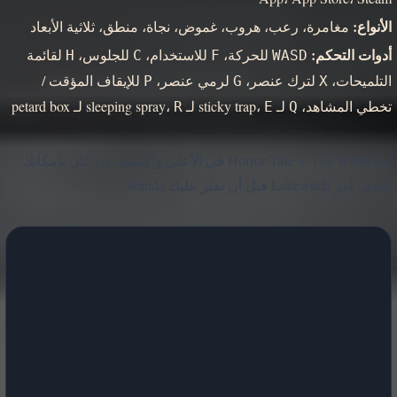
الأنواع:
مغامرة، رعب، هروب، غموض، نجاة، منطق، ثلاثية الأبعاد
أدوات التحكم:
للحركة،
للاستخدام،
للجلوس،
لقائمة
H
C
F
WASD
التلميحات،
لترك عنصر،
لرمي عنصر،
للإيقاف المؤقت /
P
G
X
تخطي المشاهد،
لـ sticky trap،
لـ sleeping spray،
لـ petard box
R
E
Q
ابدأ Horror Tale 3: The Witch في الأعلى واكتشف إن كان بإمكانك
كشف لغز Lakewitch قبل أن تعثر عليك Wanda.