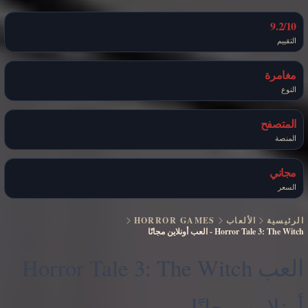
9.2/10
التقييم
مغامرة
النوع
المتصفح
المنصة
مجاني
السعر
الرئيسية
الألعاب
HORROR GAMES
Horror Tale 3: The Witch
-
العب أونلاين مجانًا
العب Horror Tale 3: The Witch
أونلاين مجانًا