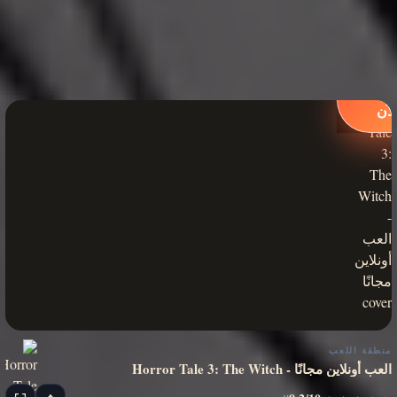
لعب
لآن
منطقة اللعب
Horror Tale 3: The Witch - العب أونلاين مجانًا