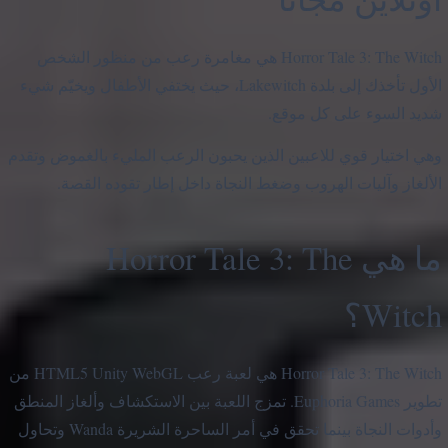
Horror Tale 3: The Witch هي مغامرة رعب من منظور الشخص
الأول تأخذك إلى بلدة Lakewitch، حيث يختفي الأطفال ويخيّم شيء
شديد السوء على كل موقع.
وهي اختيار قوي للاعبين الذين يحبون الرعب المليء بالغموض وتقدم
الألغاز وآليات الهروب وضغط النجاة داخل إطار تقوده القصة.
ما هي Horror Tale 3: The
Witch؟
Horror Tale 3: The Witch هي لعبة رعب HTML5 Unity WebGL من
تطوير Euphoria Games. تمزج اللعبة بين الاستكشاف وألغاز المنطق
وأدوات النجاة بينما تحقق في أمر الساحرة الشريرة Wanda وتحاول