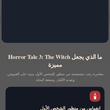
ما الذي يجعل Horror Tale 3: The Witch
مميزة
مغامرة رعب متصفحية من منظور الشخص الأول مبنية على الغموض،
وتقدم الألغاز، وضغط النجاة.
🕯️
انغماس من منظور الشخص الأول