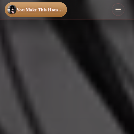
You Make This House a Home