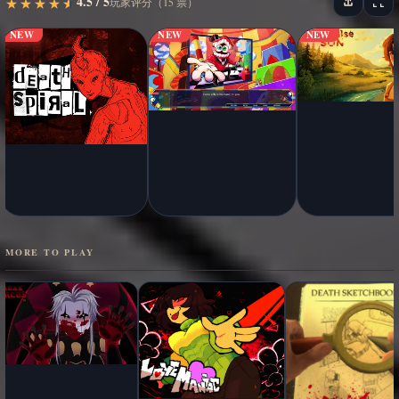
4.5 / 5
★
★
★
★
★
★
★
★
★
★
玩家评分（15 票）
NEW
NEW
NEW
MORE TO PLAY