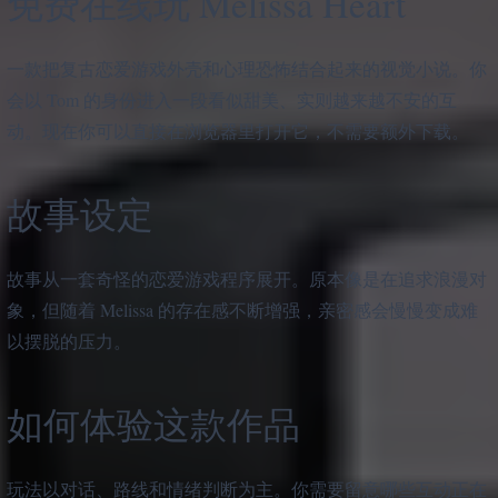
免费在线玩 Melissa Heart
一款把复古恋爱游戏外壳和心理恐怖结合起来的视觉小说。你
会以 Tom 的身份进入一段看似甜美、实则越来越不安的互
动。现在你可以直接在浏览器里打开它，不需要额外下载。
故事设定
故事从一套奇怪的恋爱游戏程序展开。原本像是在追求浪漫对
象，但随着 Melissa 的存在感不断增强，亲密感会慢慢变成难
以摆脱的压力。
如何体验这款作品
玩法以对话、路线和情绪判断为主。你需要留意哪些互动正在