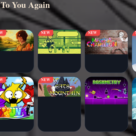
o You Again
EW
NEW
NEW
EW
NEW