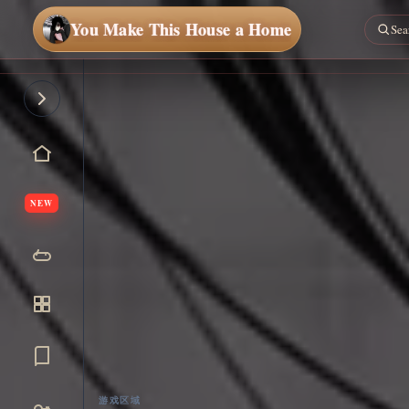
You Make This House a Home
NEW
游戏区域