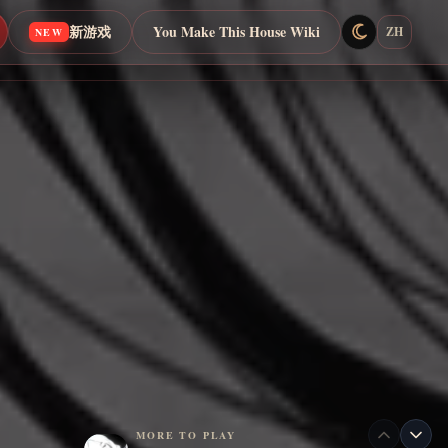
新游戏
You Make This House Wiki
ZH
NEW
MORE TO PLAY