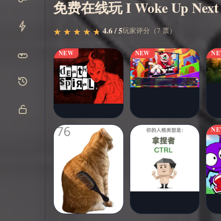
免费在线玩 I Woke Up Next T
立即开
▶
4.6 / 5
玩家评分（7 票）
★
★
★
★
★
★
★
★
★
★
始
NEW
NEW
N
N