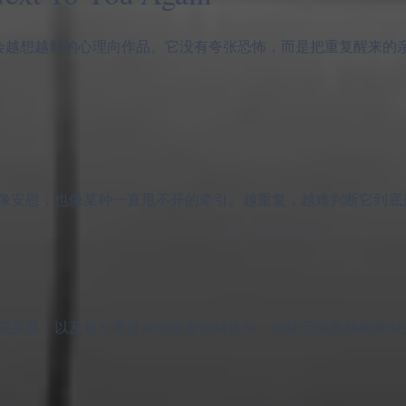
 是那种很安静、但会越想越黏的心理向作品。它没有夸张恐怖，而是把重复醒
像安慰，也像某种一直甩不开的牵引。越重复，越难判断它到底
段关系，以及每次重复如何改变情绪走向。你还可以选择醒来时