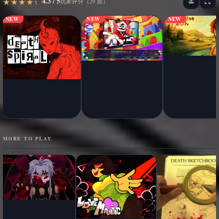
4.3 / 5
★
★
★
★
★
★
★
★
★
★
玩家评分（29 票）
NEW
NEW
NEW
MORE TO PLAY