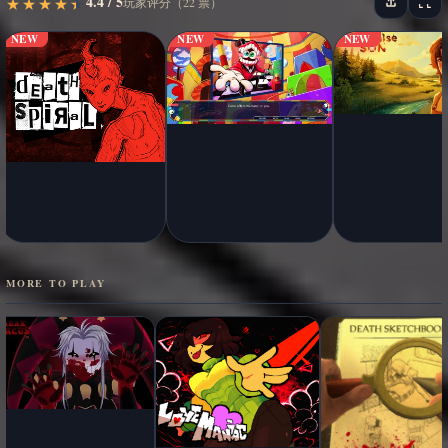
4.4 / 5
★
★
★
★
★
★
★
★
★
★
玩家评分（22 票）
NEW
NEW
NEW
MORE TO PLAY