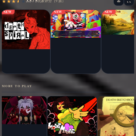
3.5 / 5
★
★
★
★
★
★
★
★
★
★
玩家评分（9 票）
NEW
NEW
NEW
MORE TO PLAY