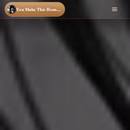
You Make This House a Home