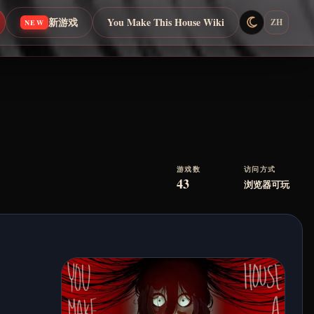
新游戏
You Make This House Wiki
ZH
NEW
游戏数
访问方式
43
浏览器可玩