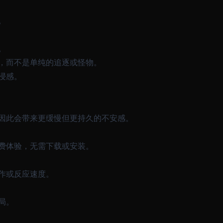
。
。
，而不是单纯的追逐或怪物。
浸感。
因此会带来更缓慢但更持久的不安感。
费体验，无需下载或安装。
作或反应速度。
局。