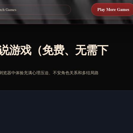
Play More Games
说游戏（免费、无需下
浏览器中体验充满心理压迫、不安角色关系和多结局路