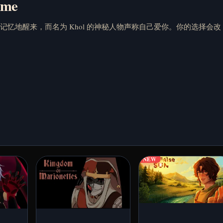
ome
忆地醒来，而名为 Khol 的神秘人物声称自己爱你。你的选择会改
NEW