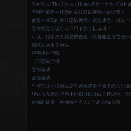
You Make This House a Home 
有哪些值得在线玩的最佳恐怖视觉小说游戏？
值得在线玩的最佳恐怖视觉小说游戏之一就是 You M
恐怖视觉小说可以不用下载直接玩吗？
可以。很多浏览器恐怖视觉小说都能直接在线开
继续探索更多游戏
视觉小说游戏
心理恐怖游戏
恐怖游戏
全部游戏
恐怖视觉小说游戏是浏览器叙事体验中最具沉浸
现在很多恐怖视觉小说都可以在线直接游玩，无
说都能提供一种独特且令人难忘的恐怖体验。