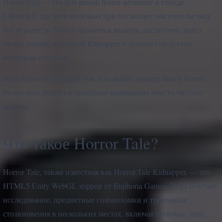
Horror Tale — это first-person horror adventure в городе
Lakewitch, где дети исчезают при пугающих обстоятельствах.
Вы играете за Тома и пытаетесь выжить достаточно долго,
чтобы понять, кто такой Kidnapper и почему город стал
настолько опасным.
Игра хорошо подходит тем, кто любит mystery-heavy horror,
escape-style puzzles и сюжетное выживание вместо чистого
экшена.
Что такое Horror Tale?
Horror Tale, также известная как Horror Tale Kidnapper, — это
HTML5 Unity WebGL хоррор от Euphoria Games. Игра сочетает
исследование, предметные головоломки и тревожные
столкновения в нескольких местах, включая treehouse, farm,