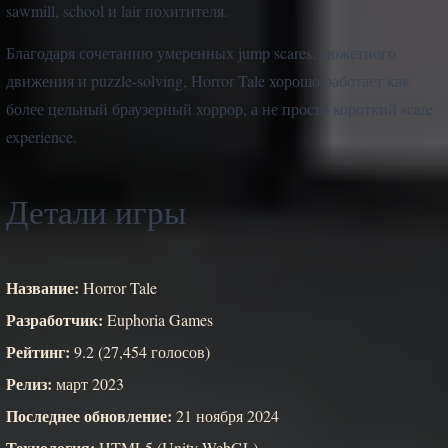
sawmill, school и lair похитителя.
Благодаря сочетанию умеренных jump scares, сюжетного
движения и puzzle-solving, Horror Tale хорошо работает как
более цельный браузерный хоррор, а не просто короткий scare
experience.
Детали игры
Название:
Horror Tale
Разработчик:
Euphoria Games
Рейтинг:
9.2 (27,454 голосов)
Релиз:
март 2023
Последнее обновление:
21 ноября 2024
Технология:
HTML5 (Unity WebGL)