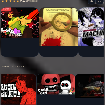
9.2/10
★
★
★
★
★
★
★
★
★
★
Рейтинг
NEW
MORE TO PLAY