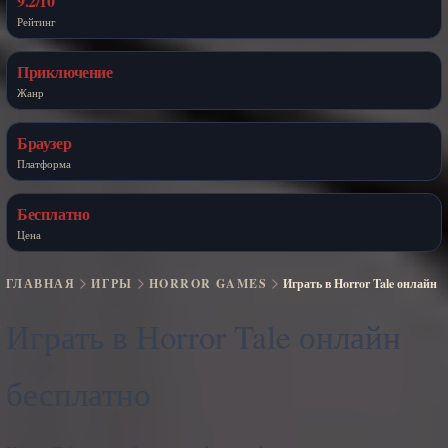
9.2/10
Рейтинг
Приключение
Жанр
Браузер
Платформа
Бесплатно
Цена
ГЛАВНАЯ
ИГРЫ
HORROR GAMES
Играть в Horror Tale онлайн
Играть в Horror Tale онлайн
бесплатно