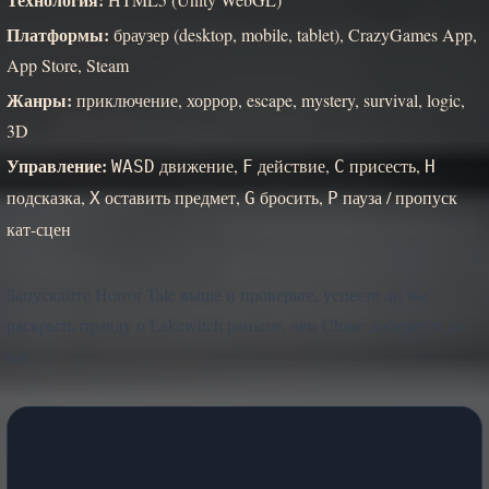
Платформы:
браузер (desktop, mobile, tablet), CrazyGames App,
App Store, Steam
Жанры:
приключение, хоррор, escape, mystery, survival, logic,
3D
Управление:
движение,
действие,
присесть,
WASD
F
C
H
подсказка,
оставить предмет,
бросить,
пауза / пропуск
X
G
P
кат-сцен
Запускайте Horror Tale выше и проверьте, успеете ли вы
раскрыть правду о Lakewitch раньше, чем Chase доберется до
вас.