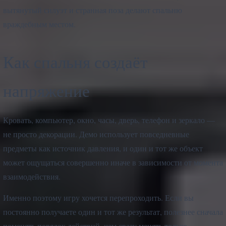
вытянутый силуэт и странная поза делают спальню
враждебным местом.
Как спальня создаёт
напряжение
Кровать, компьютер, окно, часы, дверь, телефон и зеркало —
не просто декорации. Демо использует повседневные
предметы как источник давления, и один и тот же объект
может ощущаться совершенно иначе в зависимости от момента
взаимодействия.
Именно поэтому игру хочется перепроходить. Если вы
постоянно получаете один и тот же результат, полезнее сначала
поменять порядок действий, чем сразу менять только