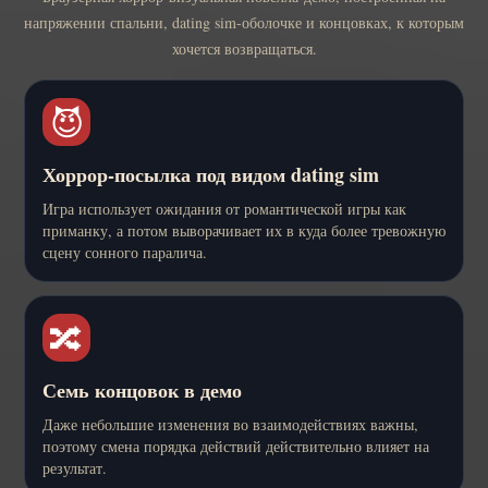
напряжении спальни, dating sim-оболочке и концовках, к которым
хочется возвращаться.
😈
Хоррор-посылка под видом dating sim
Игра использует ожидания от романтической игры как
приманку, а потом выворачивает их в куда более тревожную
сцену сонного паралича.
🔀
Семь концовок в демо
Даже небольшие изменения во взаимодействиях важны,
поэтому смена порядка действий действительно влияет на
результат.