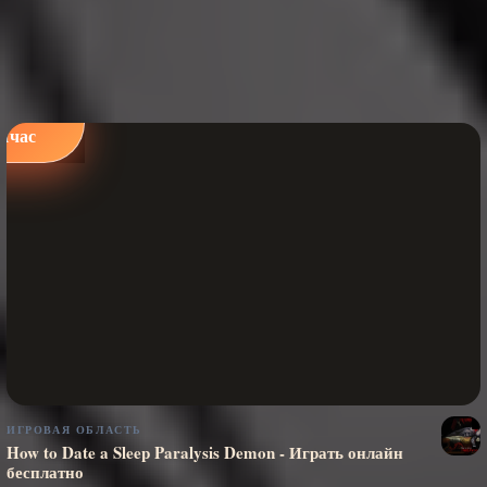
грать
ейчас
ИГРОВАЯ ОБЛАСТЬ
How to Date a Sleep Paralysis Demon - Играть онлайн
бесплатно