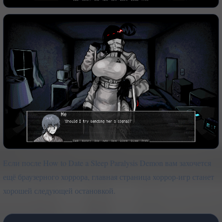
Если после How to Date a Sleep Paralysis Demon вам захочется
ещё браузерного хоррора, главная страница хоррор-игр станет
хорошей следующей остановкой.