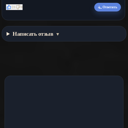
21
0
Ответить
Написать отзыв
▼