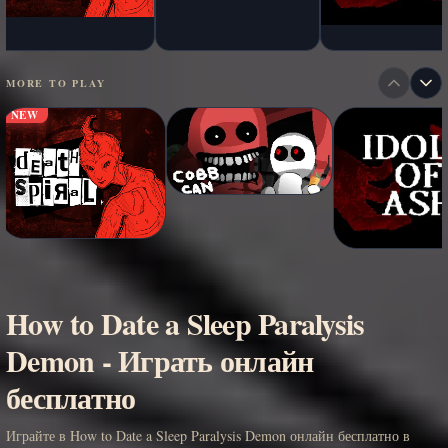
MORE TO PLAY
NEW
How to Date a Sleep Paralysis
Demon - Играть онлайн
бесплатно
Играйте в How to Date a Sleep Paralysis Demon онлайн бесплатно в