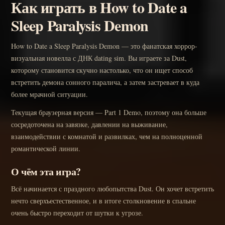
Как играть в How to Date a
Sleep Paralysis Demon
How to Date a Sleep Paralysis Demon — это фанатская хоррор-
визуальная новелла с ДНК dating sim. Вы играете за Dust,
которому становится скучно настолько, что он ищет способ
встретить демона сонного паралича, а затем застревает в куда
более мрачной ситуации.
Текущая браузерная версия — Part 1 Demo, поэтому она больше
сосредоточена на завязке, давлении на выживание,
взаимодействии с комнатой и развилках, чем на полноценной
романтической линии.
О чём эта игра?
Всё начинается с праздного любопытства Dust. Он хочет встретить
нечто сверхъестественное, и в итоге столкновение в спальне
очень быстро переходит от шутки к угрозе.