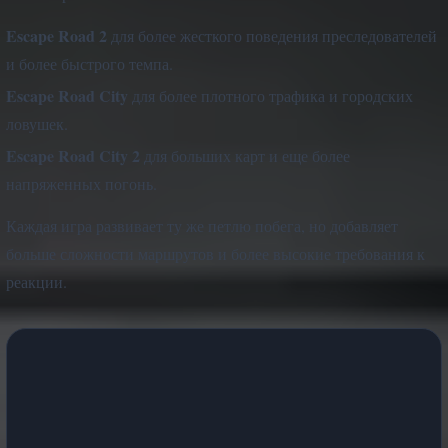
Escape Road 2
для более жесткого поведения преследователей
и более быстрого темпа.
Escape Road City
для более плотного трафика и городских
ловушек.
Escape Road City 2
для больших карт и еще более
напряженных погонь.
Каждая игра развивает ту же петлю побега, но добавляет
больше сложности маршрутов и более высокие требования к
реакции.