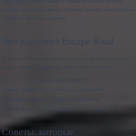
Город набит препятствиями и узкими проездами, поэтому
каждый заезд превращается в проверку реакции, контроля руля
и скорости принятия решений.
Что выделяет Escape Road
В отличие от простых дорожных игр, Escape Road строится
вокруг кинематографичного чувства преследования:
3D-город с реальным выбором маршрута
звуковое оформление, усиливающее напряжение
постоянное давление от трафика и окружения
длинная прогрессия с большим количеством машин
Советы, которые