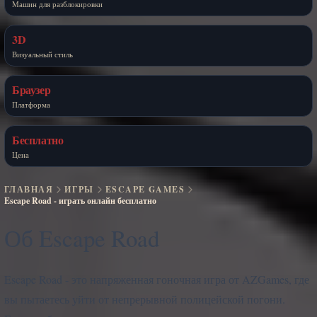
Машин для разблокировки
3D
Визуальный стиль
Браузер
Платформа
Бесплатно
Цена
ГЛАВНАЯ
ИГРЫ
ESCAPE GAMES
Escape Road - играть онлайн бесплатно
Об Escape Road
Escape Road - это напряженная гоночная игра от AZGames, где
вы пытаетесь уйти от непрерывной полицейской погони.