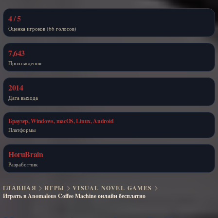
4 / 5
Оценка игроков (66 голосов)
7,643
Прохождения
2014
Дата выхода
Браузер, Windows, macOS, Linux, Android
Платформы
HoruBrain
Разработчик
ГЛАВНАЯ
ИГРЫ
VISUAL NOVEL GAMES
Играть в Anomalous Coffee Machine онлайн бесплатно