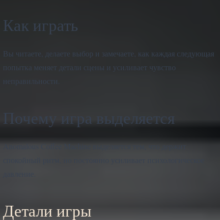
Как играть
Вы читаете, делаете выбор и замечаете, как каждая следующая
попытка меняет детали сцены и усиливает чувство
неправильности.
Почему игра выделяется
Anomalous Coffee Machine выделяется тем, что держит
спокойный ритм, но постоянно усиливает психологическое
давление.
Детали игры