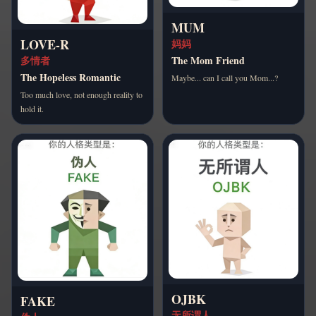
MUM
LOVE-R
妈妈
The Mom Friend
多情者
The Hopeless Romantic
Maybe... can I call you Mom...?
Too much love, not enough reality to
hold it.
OJBK
FAKE
无所谓人