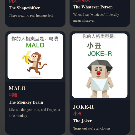
伪人
The Whatever Person
The Shapeshifter
When I say 'whatever', I literally
There are... no real humans left.
mean whatever.
MALO
吗喽
The Monkey Brain
JOKE-R
Life is a dungeon run, and I'm just a
小丑
little monkey.
The Joker
Turns out we're all clowns.