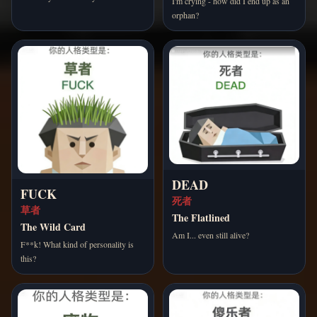
I'm crying - how did I end up as an
orphan?
DEAD
FUCK
死者
草者
The Flatlined
The Wild Card
Am I... even still alive?
F**k! What kind of personality is
this?