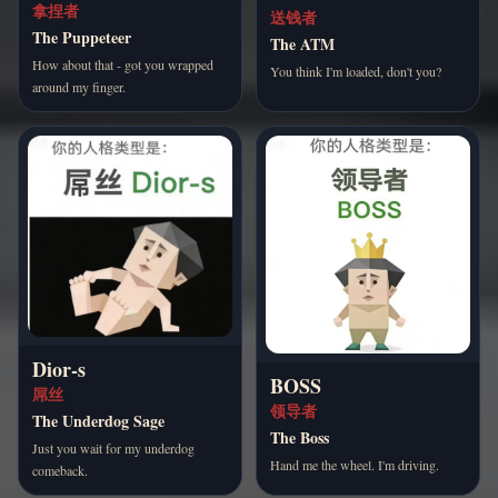
拿捏者
送钱者
The Puppeteer
The ATM
How about that - got you wrapped
You think I'm loaded, don't you?
around my finger.
Dior-s
BOSS
屌丝
领导者
The Underdog Sage
The Boss
Just you wait for my underdog
Hand me the wheel. I'm driving.
comeback.