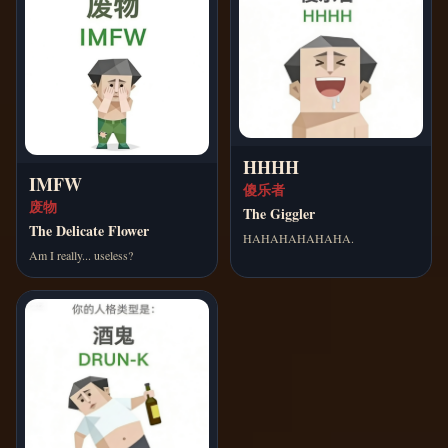
HHHH
IMFW
傻乐者
废物
The Giggler
The Delicate Flower
HAHAHAHAHAHA.
Am I really... useless?