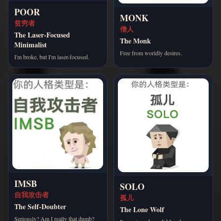
POOR
MONK
贫穷者
僧人
The Laser-Focused
The Monk
Minimalist
Free from worldly desires.
I'm broke, but I'm laser-focused.
IMSB
SOLO
自我攻击者
孤儿
The Self-Doubter
The Lone Wolf
Seriously? Am I really that dumb?