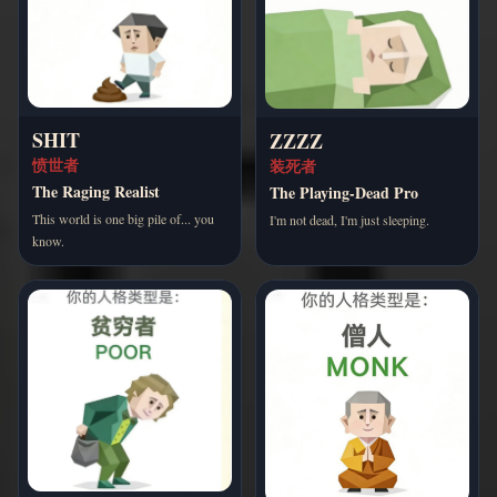
SHIT
ZZZZ
愤世者
装死者
The Raging Realist
The Playing-Dead Pro
This world is one big pile of... you
I'm not dead, I'm just sleeping.
know.