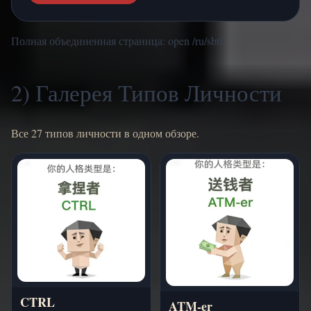
Полная объединенная страница:
open /ru/sbti
2) Галерея Типов Личности
Все 27 типов личности в одном обзоре.
CTRL
ATM-er