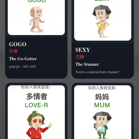
GOGO
SEXY
行者
尤物
The Go-Getter
The Stunner
gogogo - let's roll!
You're a natural-born stunner!