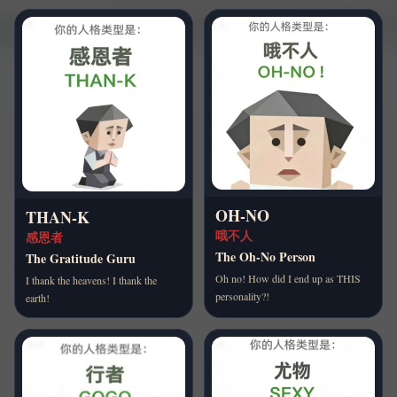
OH-NO
THAN-K
哦不人
感恩者
The Oh-No Person
The Gratitude Guru
Oh no! How did I end up as THIS
I thank the heavens! I thank the
personality?!
earth!