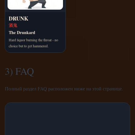
DRUNK
酒鬼
The Drunkard
Hard liquor burning the throat - no
choice but to get hammered.
3) FAQ
Полный раздел FAQ расположен ниже на этой странице.