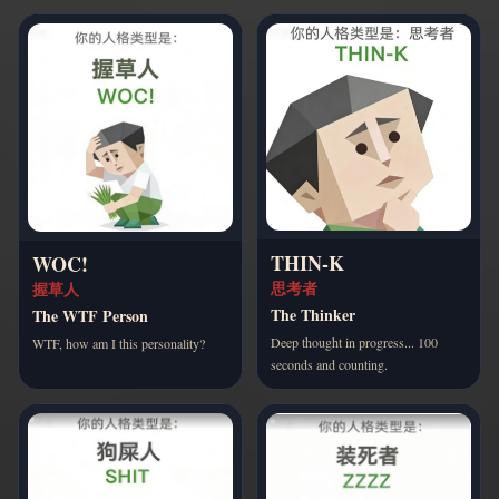
THIN-K
WOC!
思考者
握草人
The Thinker
The WTF Person
Deep thought in progress... 100
WTF, how am I this personality?
seconds and counting.