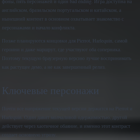
фоны, пять персонажей и один bad ending. Игра доступна на
английском, бразильском португальском и китайском, а
нынешний контент в основном охватывает знакомство с
персонажами и начало конфликта.
Позже планируются концовки для Pierrot, Harlequin, самой
героини и даже маршрут, где участвуют оба соперника.
Поэтому текущую браузерную версию лучше воспринимать
как растущее демо, а не как завершенный релиз.
Ключевые персонажи
Почти все напряжение текущей версии держится на Pierrot и
Harlequin. Один давит молчаливой одержимостью, другой
действует через хаотичное обаяние, и именно этот контраст
создает основную угрозу.