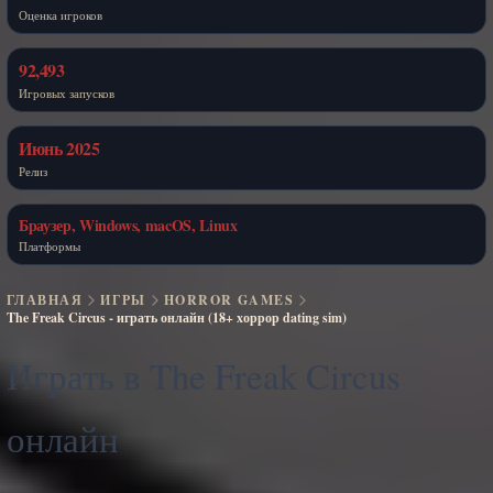
Оценка игроков
92,493
Игровых запусков
Июнь 2025
Релиз
Браузер, Windows, macOS, Linux
Платформы
ГЛАВНАЯ
ИГРЫ
HORROR GAMES
The Freak Circus - играть онлайн (18+ хоррор dating sim)
Играть в The Freak Circus
онлайн