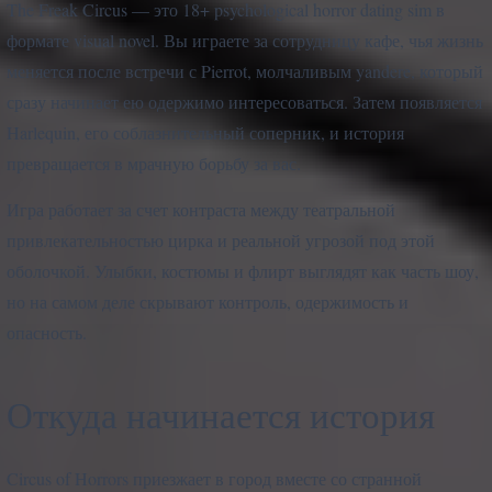
The Freak Circus — это 18+ psychological horror dating sim в
формате visual novel. Вы играете за сотрудницу кафе, чья жизнь
меняется после встречи с Pierrot, молчаливым yandere, который
сразу начинает ею одержимо интересоваться. Затем появляется
Harlequin, его соблазнительный соперник, и история
превращается в мрачную борьбу за вас.
Игра работает за счет контраста между театральной
привлекательностью цирка и реальной угрозой под этой
оболочкой. Улыбки, костюмы и флирт выглядят как часть шоу,
но на самом деле скрывают контроль, одержимость и
опасность.
Откуда начинается история
Circus of Horrors приезжает в город вместе со странной