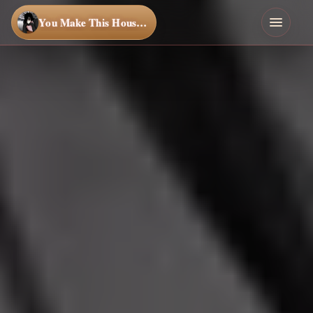
You Make This House a Home