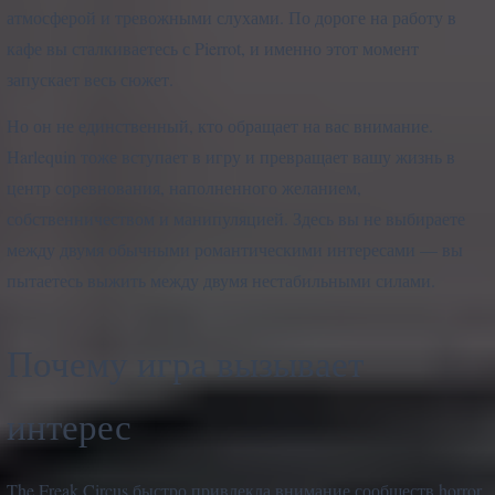
атмосферой и тревожными слухами. По дороге на работу в
кафе вы сталкиваетесь с Pierrot, и именно этот момент
запускает весь сюжет.
Но он не единственный, кто обращает на вас внимание.
Harlequin тоже вступает в игру и превращает вашу жизнь в
центр соревнования, наполненного желанием,
собственничеством и манипуляцией. Здесь вы не выбираете
между двумя обычными романтическими интересами — вы
пытаетесь выжить между двумя нестабильными силами.
Почему игра вызывает
интерес
The Freak Circus быстро привлекла внимание сообществ horror