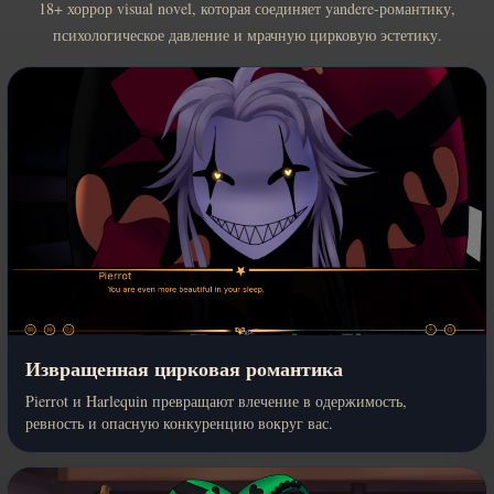
18+ хоррор visual novel, которая соединяет yandere-романтику,
психологическое давление и мрачную цирковую эстетику.
Извращенная цирковая романтика
Pierrot и Harlequin превращают влечение в одержимость,
ревность и опасную конкуренцию вокруг вас.