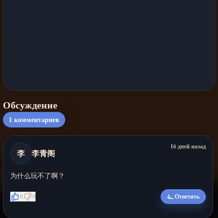
Обсуждение
1
комментариев
16 дней назад
李
李青阁
为什么玩不了啊？
0
0
Ответить