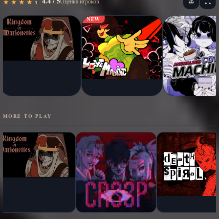
4.4 / 5
★
★
★
★
★
★
★
★
★
★
Оценка игроков
NEW
MORE TO PLAY