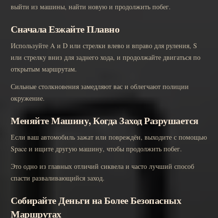
выйти из машины, найти новую и продолжить побег.
Сначала Езжайте Плавно
Используйте A и D или стрелки влево и вправо для руления, S
или стрелку вниз для заднего хода, и продолжайте двигаться по
открытым маршрутам.
Сильные столкновения замедляют вас и облегчают полиции
окружение.
Меняйте Машину, Когда Заход Разрушается
Если ваш автомобиль зажат или повреждён, выходите с помощью
Space и ищите другую машину, чтобы продолжить побег.
Это одно из главных отличий сиквела и часто лучший способ
спасти разваливающийся заход.
Собирайте Деньги на Более Безопасных
Маршрутах