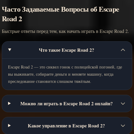
Часто Задаваемые Вопросы об Escape
Road 2
Быстрые ответы перед тем, как начать играть в Escape Road 2.
Что такое Escape Road 2?
Escape Road 2 — это сиквел гонок с полицейской погоней, где
вы выживаете, собираете деньги и меняете машину, когда
преследование становится слишком тяжёлым.
Можно ли играть в Escape Road 2 онлайн?
Какое управление в Escape Road 2?