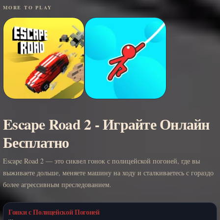
MORE TO PLAY
Escape Road 2 - Играйте Онлайн
Бесплатно
Escape Road 2 — это сиквел гонок с полицейской погоней, где вы
выживаете дольше, меняете машину на ходу и сталкиваетесь с гораздо
более агрессивным преследованием.
Гонки с Полицейской Погоней