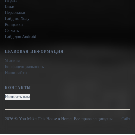
Играть
Вики
Персонажи
Гайд по Холу
Концовки
Скачать
Гайд для Android
ПРАВОВАЯ ИНФОРМАЦИЯ
Условия
Конфиденциальность
Наши сайты
КОНТАКТЫ
Написать нам
2026 © You Make This House a Home. Все права защищены.
Сайт