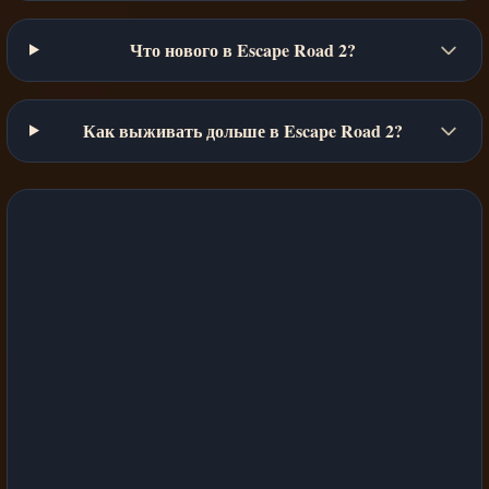
Что нового в Escape Road 2?
Как выживать дольше в Escape Road 2?