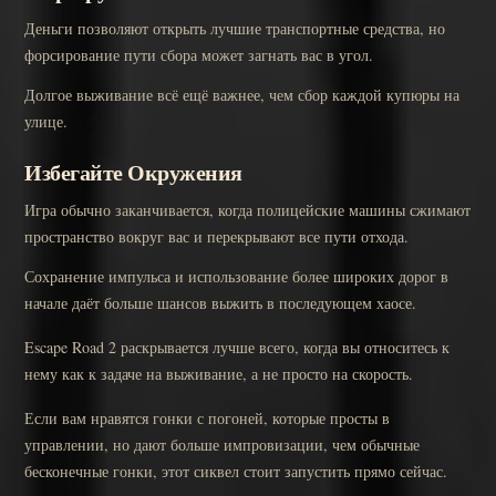
Деньги позволяют открыть лучшие транспортные средства, но
форсирование пути сбора может загнать вас в угол.
Долгое выживание всё ещё важнее, чем сбор каждой купюры на
улице.
Избегайте Окружения
Игра обычно заканчивается, когда полицейские машины сжимают
пространство вокруг вас и перекрывают все пути отхода.
Сохранение импульса и использование более широких дорог в
начале даёт больше шансов выжить в последующем хаосе.
Escape Road 2 раскрывается лучше всего, когда вы относитесь к
нему как к задаче на выживание, а не просто на скорость.
Если вам нравятся гонки с погоней, которые просты в
управлении, но дают больше импровизации, чем обычные
бесконечные гонки, этот сиквел стоит запустить прямо сейчас.