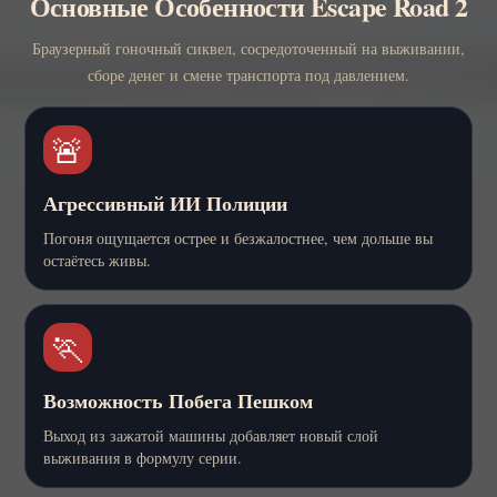
Основные Особенности Escape Road 2
Браузерный гоночный сиквел, сосредоточенный на выживании,
сборе денег и смене транспорта под давлением.
🚨
Агрессивный ИИ Полиции
Погоня ощущается острее и безжалостнее, чем дольше вы
остаётесь живы.
🏃
Возможность Побега Пешком
Выход из зажатой машины добавляет новый слой
выживания в формулу серии.