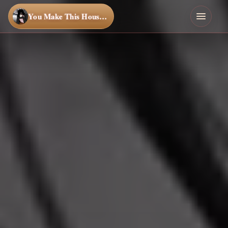
You Make This House a Home