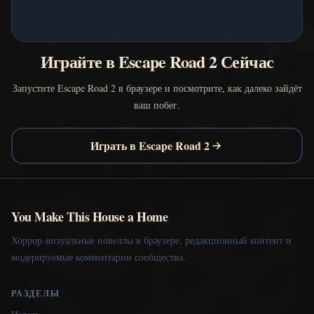
Играйте в Escape Road 2 Сейчас
Запустите Escape Road 2 в браузере и посмотрите, как далеко зайдёт
ваш побег.
Играть в Escape Road 2
You Make This House a Home
Хоррор-визуальные новеллы в браузере, редакционный контент и
модерируемые комментарии сообщества.
РАЗДЕЛЫ