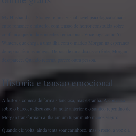
My Husband is a Stranger e uma visual novel psicologica situada
entre romance e misterio, com tensao de horror construida sobre
confianca quebrada e incerteza emocional. Voce joga como Yi
Winters, que chega a uma ilha com o marido Morgan na esperanca
de reparar feridas antigas. Depois de uma discussao forte, Morgan
desaparece. Quando retorna, parece outra pessoa.
Historia e tensao emocional
A historia comeca de forma silenciosa, mas estranha. A conversa
sobre o barco, a discussao da noite anterior e o sumico repentino de
Morgan transformam a ilha em um lugar muito menos seguro.
Quando ele volta, ainda tenta soar carinhoso, mas o rosto, a voz e a