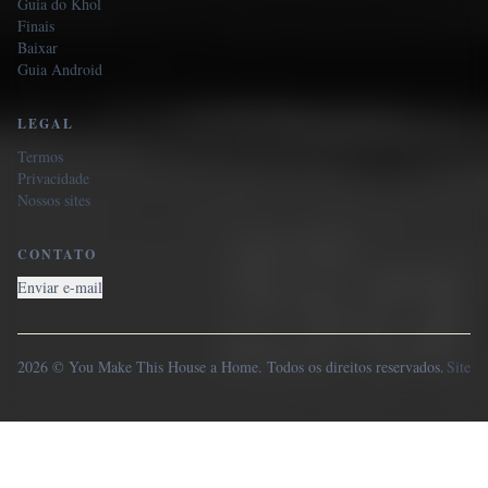
Guia do Khol
Finais
Baixar
Guia Android
LEGAL
Termos
Privacidade
Nossos sites
CONTATO
Enviar e-mail
2026 © You Make This House a Home. Todos os direitos reservados.
Site