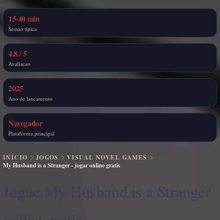
15-40 min
Sessao tipica
4.8 / 5
Avaliacao
2025
Ano de lancamento
Navegador
Plataforma principal
INÍCIO
JOGOS
VISUAL NOVEL GAMES
My Husband is a Stranger - jogar online gratis
Jogue My Husband is a Stranger
online gratis