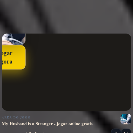
Jogar
agora
ÁREA DO JOGO
My Husband is a Stranger - jogar online gratis