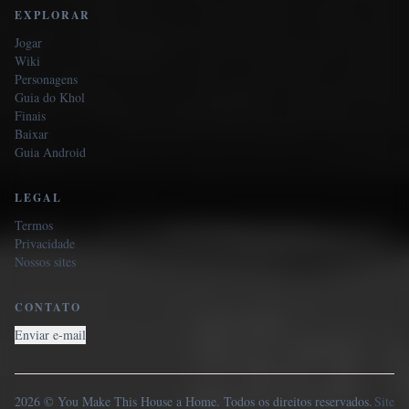
EXPLORAR
Jogar
Wiki
Personagens
Guia do Khol
Finais
Baixar
Guia Android
LEGAL
Termos
Privacidade
Nossos sites
CONTATO
Enviar e-mail
2026 © You Make This House a Home. Todos os direitos reservados.
Site