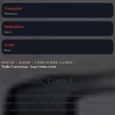
Navegador
Plataforma
Instantâneo
Início
Grátis
Preço
INÍCIO
JOGOS
UNBLOCKED GAMES
Traffic Control Jogo - Jogar Online Grátis
Sobre Traffic Control
Traffic Control é um jogo curto de gerenciamento baseado em reação
em que você controla o fluxo dos cruzamentos sob pressão crescente.
Em cada momento, você precisa escolher entre velocidade e