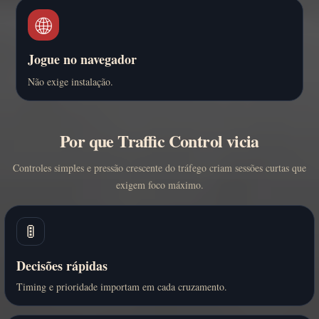
🌐
Jogue no navegador
Não exige instalação.
Por que Traffic Control vicia
Controles simples e pressão crescente do tráfego criam sessões curtas que
exigem foco máximo.
🚦
Decisões rápidas
Timing e prioridade importam em cada cruzamento.