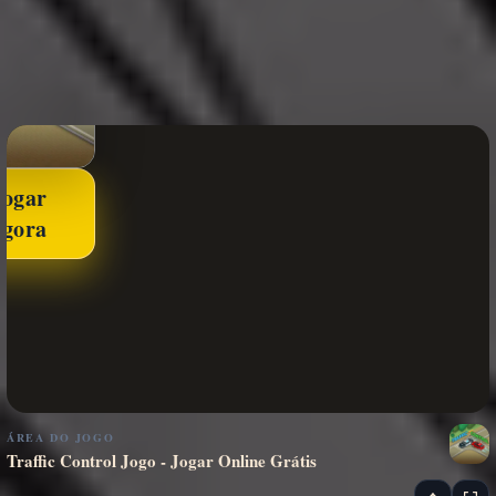
Jogar
agora
ÁREA DO JOGO
Traffic Control Jogo - Jogar Online Grátis