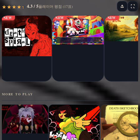
4.3 / 5
★
★
★
★
★
★
★
★
★
★
플레이어 평점 (17표)
NEW
NEW
NEW
MORE TO PLAY