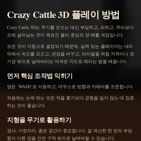
Crazy Cattle 3D 플레이 방법
Crazy Cattle 3D는 무기를 모으는 대신 부딪히고, 피하고, 무리보다
오래 살아남는 것이 목표인 물리 중심의 양 배틀 게임입니다.
모든 것이 이동으로 결정되기 때문에, 실력 있는 플레이어는 내리
막에서 속도를 모으고, 관성을 바꾸고, 라이벌을 위험 지역이나 경
기장 밖으로 날려버리는 어색은 각도로 때리는 법을 배웁니다.
먼저 핵심 조작법 익히기
양은 `WASD`로 이동하고, 마우스로 방향과 카메라를 조준합니다.
처음에는 눈에 띄는 모든 적을 쫓기보다 균형을 잃지 않는 데 집중
하는 것이 좋습니다.
지형을 무기로 활용하기
경사, 가장자리, 좁은 공간이 중요합니다. 잘 계산한 한 번의 부딪
힘이 다른 양을 안전 구역 밖으로 날려버릴 수 있습니다.