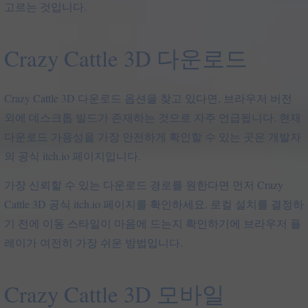
고르는 것입니다.
Crazy Cattle 3D 다운로드
Crazy Cattle 3D 다운로드 옵션을 찾고 있다면, 브라우저 버전
외에 데스크톱 빌드가 존재하는 것으로 자주 언급됩니다. 현재
다운로드 가용성을 가장 안전하게 확인할 수 있는 곳은 개발자
의 공식 itch.io 페이지입니다.
가장 신뢰할 수 있는 다운로드 경로를 원한다면 먼저 Crazy
Cattle 3D 공식 itch.io 페이지를 확인하세요. 로컬 설치를 결정하
기 전에 이동 스타일이 마음에 드는지 확인하기에 브라우저 플
레이가 여전히 가장 쉬운 방법입니다.
Crazy Cattle 3D 모바일