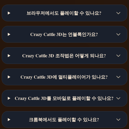
브라우저에서도 플레이할 수 있나요?
Crazy Cattle 3D는 언블록인가요?
Crazy Cattle 3D 조작법은 어떻게 되나요?
Crazy Cattle 3D에 멀티플레이어가 있나요?
Crazy Cattle 3D를 모바일로 플레이할 수 있나요?
크롬북에서도 플레이할 수 있나요?