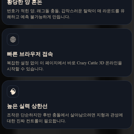
황당한 양 혼돈
번호가 적힌 양, 래그돌 충돌, 갑작스러운 탈락이 매 라운드를 유
쾌하고 예측 불가능하게 만듭니다.
🌐
빠른 브라우저 접속
복잡한 설정 없이 이 페이지에서 바로 Crazy Cattle 3D 온라인을
시작할 수 있습니다.
🧠
높은 실력 상한선
조작은 단순하지만 후반 충돌에서 살아남으려면 지형과 관성에
대한 진짜 컨트롤이 필요합니다.