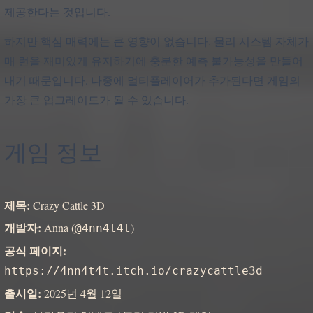
제공한다는 것입니다.
하지만 핵심 매력에는 큰 영향이 없습니다. 물리 시스템 자체가
매 런을 재미있게 유지하기에 충분한 예측 불가능성을 만들어
내기 때문입니다. 나중에 멀티플레이어가 추가된다면 게임의
가장 큰 업그레이드가 될 수 있습니다.
게임 정보
제목:
Crazy Cattle 3D
개발자:
Anna (
)
@4nn4t4t
공식 페이지:
https://4nn4t4t.itch.io/crazycattle3d
출시일:
2025년 4월 12일