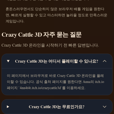
혼돈스러우면서도 단순하지 않은 브라우저 배틀 게임을 원한다
면, 빠르게 실행할 수 있고 마스터하면 놀라울 정도로 만족스러운
게임입니다.
Crazy Cattle 3D 자주 묻는 질문
Crazy Cattle 3D 온라인을 시작하기 전 빠른 답변입니다.
Crazy Cattle 3D는 어디서 플레이할 수 있나요?
이 페이지에서 브라우저로 바로 Crazy Cattle 3D 온라인을 플레
이할 수 있습니다. 공식 출처 페이지를 원한다면 Anna의 itch.io
페이지 `4nn4t4t.itch.io/crazycattle3d`를 이용하세요.
Crazy Cattle 3D는 무료인가요?