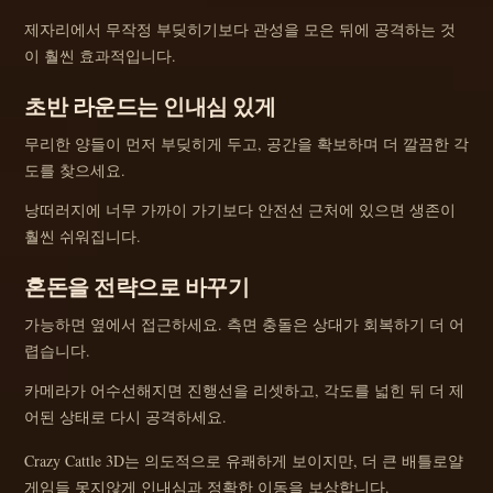
제자리에서 무작정 부딪히기보다 관성을 모은 뒤에 공격하는 것
이 훨씬 효과적입니다.
초반 라운드는 인내심 있게
무리한 양들이 먼저 부딪히게 두고, 공간을 확보하며 더 깔끔한 각
도를 찾으세요.
낭떠러지에 너무 가까이 가기보다 안전선 근처에 있으면 생존이
훨씬 쉬워집니다.
혼돈을 전략으로 바꾸기
가능하면 옆에서 접근하세요. 측면 충돌은 상대가 회복하기 더 어
렵습니다.
카메라가 어수선해지면 진행선을 리셋하고, 각도를 넓힌 뒤 더 제
어된 상태로 다시 공격하세요.
Crazy Cattle 3D는 의도적으로 유쾌하게 보이지만, 더 큰 배틀로얄
게임들 못지않게 인내심과 정확한 이동을 보상합니다.