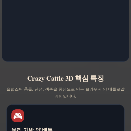
Crazy Cattle 3D 핵심 특징
슬랩스틱 충돌, 관성, 생존을 중심으로 만든 브라우저 양 배틀로얄
게임입니다.
🎮
물리 기반 양 배틀