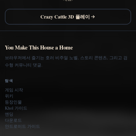
Crazy Cattle 3D 플레이
You Make This House a Home
브라우저에서 즐기는 호러 비주얼 노벨, 스토리 콘텐츠, 그리고 검
수형 커뮤니티 댓글.
탐색
게임 시작
위키
등장인물
Khol 가이드
엔딩
다운로드
안드로이드 가이드