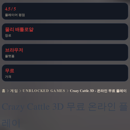
4.5 / 5
플레이어 평점
물리 배틀로얄
장르
브라우저
플랫폼
무료
가격
홈
게임
UNBLOCKED GAMES
Crazy Cattle 3D - 온라인 무료 플레이
Crazy Cattle 3D 무료 온라인 플
레이