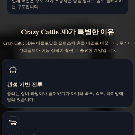
현재 버전은 주로 AI가 조종하는 양을 상대로 솔로 플레이하
는 구조입니다.
Crazy Cattle 3D가 특별한 이유
Crazy Cattle 3D는 배틀로얄을 슬랩스틱 충돌 대결로 바꿉니다. 무기나
전리품보다 이동 실력이 훨씬 더 중요한 게임입니다.
💥
관성 기반 전투
승리는 장비 파밍이나 숨어있기가 아니라 속도, 각도, 타이밍에
달려 있습니다.
🐑