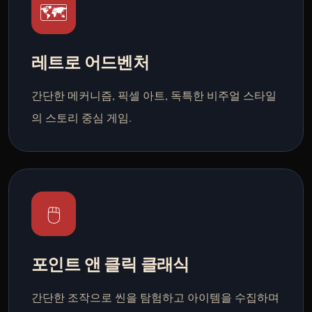
🗺️
레트로 어드벤처
간단한 메커니즘, 픽셀 아트, 독특한 비주얼 스타일
의 스토리 중심 게임.
🖱️
포인트 앤 클릭 클래식
간단한 조작으로 씬을 탐험하고 아이템을 수집하며