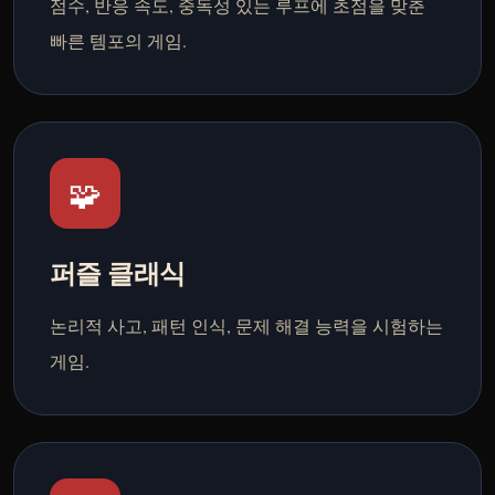
점수, 반응 속도, 중독성 있는 루프에 초점을 맞춘
빠른 템포의 게임.
🧩
퍼즐 클래식
논리적 사고, 패턴 인식, 문제 해결 능력을 시험하는
게임.