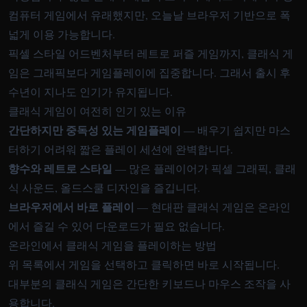
컴퓨터 게임에서 유래했지만, 오늘날 브라우저 기반으로 폭
넓게 이용 가능합니다.
픽셀 스타일 어드벤처부터 레트로 퍼즐 게임까지, 클래식 게
임은 그래픽보다 게임플레이에 집중합니다. 그래서 출시 후
수년이 지나도 인기가 유지됩니다.
클래식 게임이 여전히 인기 있는 이유
간단하지만 중독성 있는 게임플레이
— 배우기 쉽지만 마스
터하기 어려워 짧은 플레이 세션에 완벽합니다.
향수와 레트로 스타일
— 많은 플레이어가 픽셀 그래픽, 클래
식 사운드, 올드스쿨 디자인을 즐깁니다.
브라우저에서 바로 플레이
— 현대판 클래식 게임은 온라인
에서 즐길 수 있어 다운로드가 필요 없습니다.
온라인에서 클래식 게임을 플레이하는 방법
위 목록에서 게임을 선택하고 클릭하면 바로 시작됩니다.
대부분의 클래식 게임은 간단한 키보드나 마우스 조작을 사
용합니다.