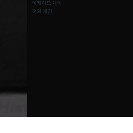
아케이드 게임
전체 게임