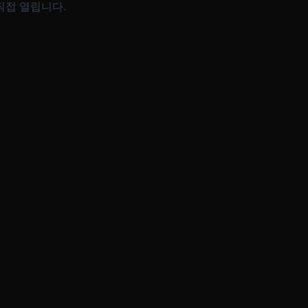
직접 열립니다.