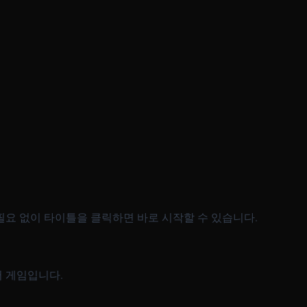
필요 없이 타이틀을 클릭하면 바로 시작할 수 있습니다.
저 게임입니다.