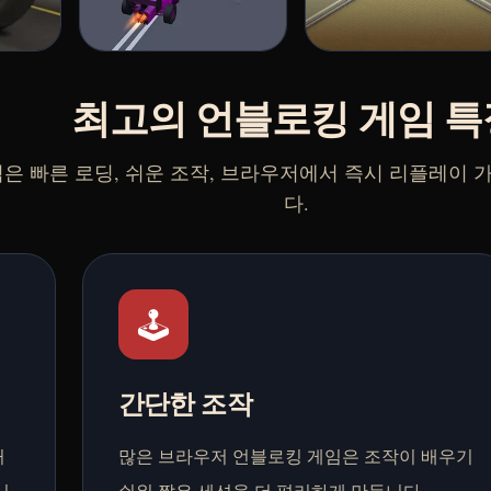
최고의 언블로킹 게임 특
은 빠른 로딩, 쉬운 조작, 브라우저에서 즉시 리플레이 
다.
🕹️
간단한 조작
거
많은 브라우저 언블로킹 게임은 조작이 배우기
니
쉬워 짧은 세션을 더 편리하게 만듭니다.