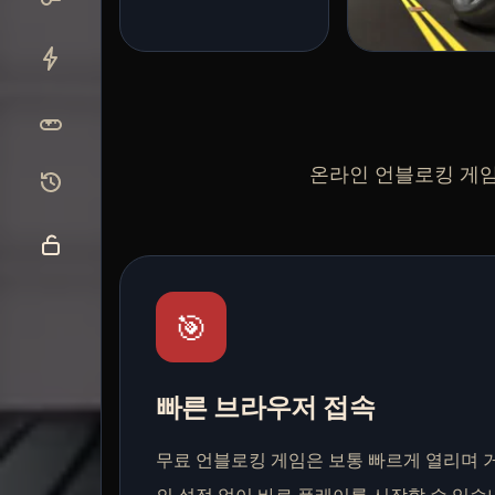
온라인 언블로킹 게임
🎯
빠른 브라우저 접속
무료 언블로킹 게임은 보통 빠르게 열리며 
의 설정 없이 바로 플레이를 시작할 수 있습