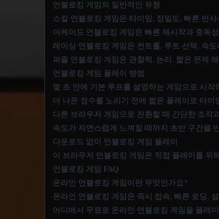
언블로킹 게임의 일반적인 유형
스킬 언블로킹 게임은 타이밍, 정밀도, 빠른 반
아케이드 언블로킹 게임은 빠른 재시작과 중독성
레이싱 언블로킹 게임은 컨트롤, 루트 선택, 속도
퍼즐 언블로킹 게임은 관찰력, 논리, 짧은 문제 
언블로킹 게임 플레이 방법
몇 초 안에 기본 루프를 설명하는 게임으로 시작
더 나은 점수를 노리기 전에 짧은 플레이로 타이밍
다른 브라우저 게임으로 전환할 때 간단한 조작과
속도가 자연스럽게 느껴질 때까지 초반 구간을 
다운로드 없이 언블로킹 게임 플레이
이 브라우저 언블로킹 게임은 직접 플레이를 위해
언블로킹 게임 FAQ
온라인 언블로킹 게임이란 무엇인가요?
온라인 언블로킹 게임은 즉시 접속, 빠른 로딩, 
어디에서 무료로 온라인 언블로킹 게임을 플레이