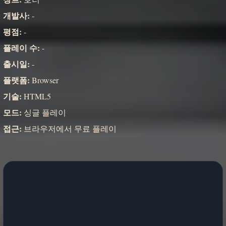
개발사:
-
평점:
-
플레이 수:
-
출시일:
-
플랫폼:
Browser
기술:
HTML5
모드:
싱글 플레이
접근:
브라우저에서 무료 플레이