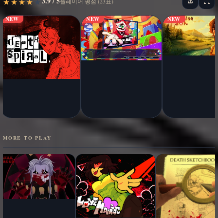
3.9 / 5
★
★
★
★
★
★
★
★
★
★
플레이어 평점 (23표)
NEW
NEW
NEW
MORE TO PLAY