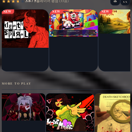
3.6 / 5
★
★
★
★
★
★
★
★
★
★
플레이어 평점 (33표)
NEW
NEW
NEW
MORE TO PLAY