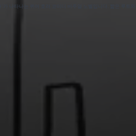
’가 나타나는 퀴어 호러 코미디 비주얼 노벨입니다. 짧은 루트