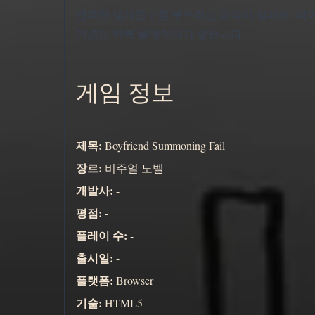
완벽한 남자친구를 부르려던 의식이 실패해 ‘악마
가볍게 반복 플레이하기 좋습니다.
게임 정보
제목:
Boyfriend Summoning Fail
장르:
비주얼 노벨
개발사:
-
평점:
-
플레이 수:
-
출시일:
-
플랫폼:
Browser
기술:
HTML5