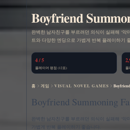
Boyfriend Sum
완벽한 남자친구를 부르려던 의식이 실패해 ‘악마
트와 다양한 엔딩으로 가볍게 반복 플레이하기 
4 / 5
2,
플레이어 평점 (12표)
플
홈
게임
VISUAL NOVEL GAMES
Boyfri
Boyfriend Summoning
완벽한 남자친구를 부르려던 의식이 실패해 ‘악마
가볍게 반복 플레이하기 좋습니다.