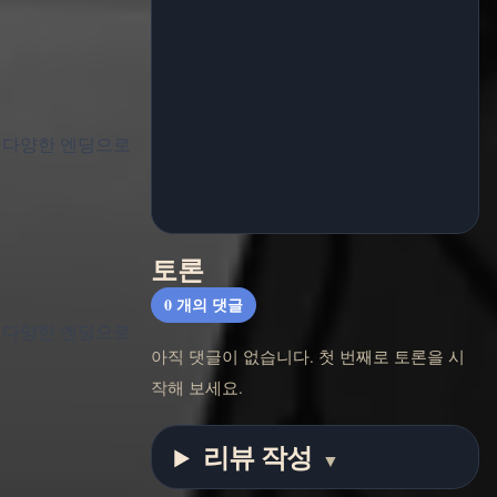
와 다양한 엔딩으로
토론
0
개의 댓글
와 다양한 엔딩으로
아직 댓글이 없습니다. 첫 번째로 토론을 시
작해 보세요.
리뷰 작성
▼