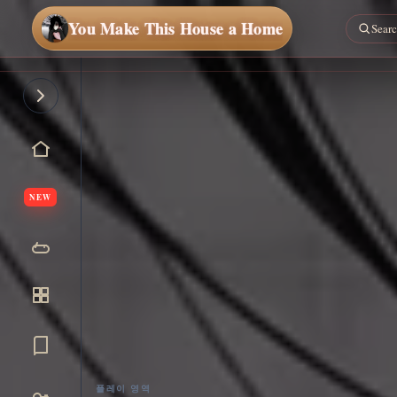
You Make This House a Home
NEW
플레이 영역