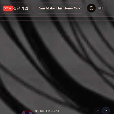
신규 게임
You Make This House Wiki
KO
NEW
MORE TO PLAY