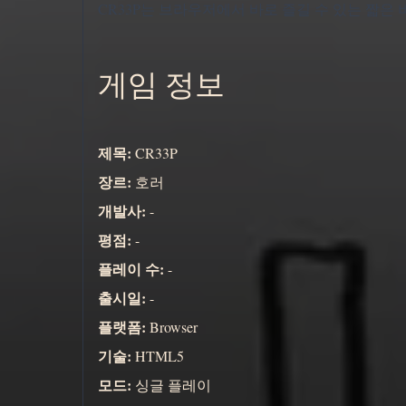
CR33P는 브라우저에서 바로 즐길 수 있는 짧은
게임 정보
제목:
CR33P
장르:
호러
개발사:
-
평점:
-
플레이 수:
-
출시일:
-
플랫폼:
Browser
기술:
HTML5
모드:
싱글 플레이