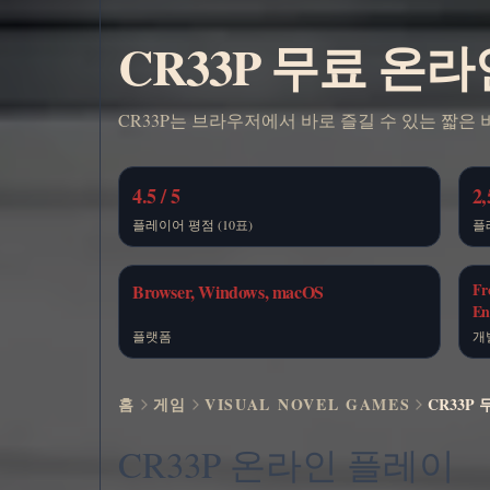
CR33P 무료 온
CR33P는 브라우저에서 바로 즐길 수 있는 짧은
4.5 / 5
2,
플레이어 평점 (10표)
플
Fr
Browser, Windows, macOS
En
플랫폼
개
홈
게임
VISUAL NOVEL GAMES
CR33P
CR33P 온라인 플레이