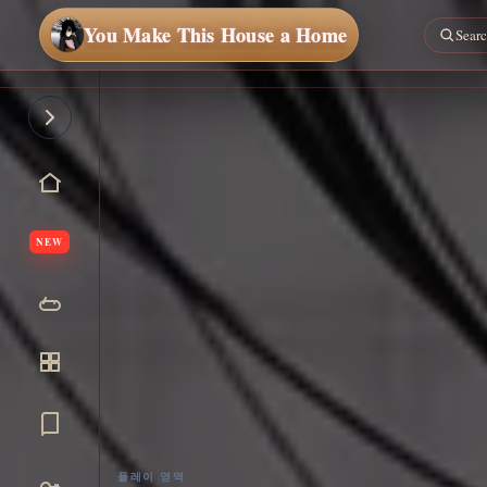
You Make This House a Home
NEW
플레이 영역