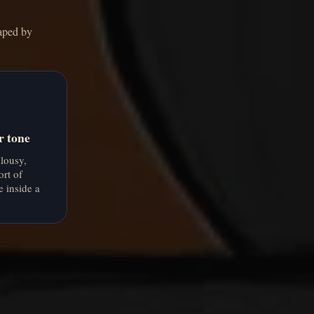
haped by
r tone
alousy,
ort of
e inside a