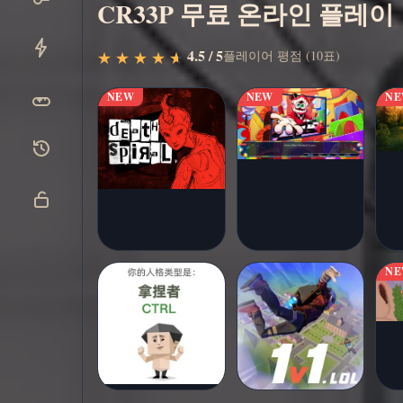
CR33P 무료 온라인 플레이
지금 플
▶
4.5 / 5
플레이어 평점 (10표)
★
★
★
★
★
★
★
★
★
★
레이
NEW
NEW
N
N