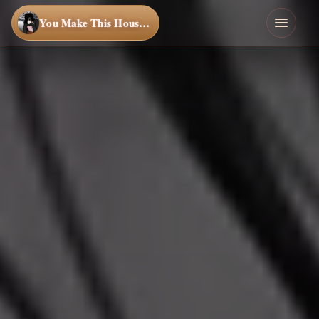
You Make This House a Home