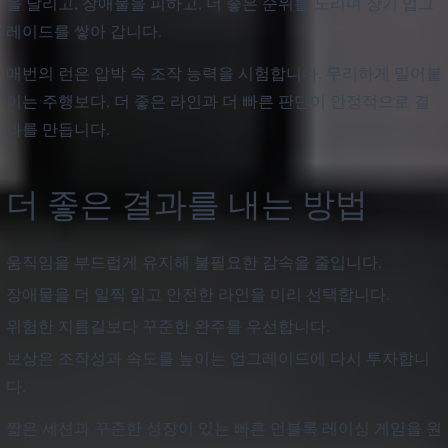
을 달리고, 장애물을 피하고, 더 좋은 순위를 노리며 장기 업그
레이드를 쌓아 갑니다.
매번의 런은 압박 속 조작 능력을 시험합니다. 무리하게 밀어붙
이는 주행보다, 더 좋은 라인과 더 빠른 판단이 안정적으로 결
과를 만듭니다.
더 좋은 결과를 내는 방법
움직임을 부드럽게 유지해 불필요한 감속을 줄입니다.
장애물을 더 일찍 읽고 안전한 라인을 미리 선택합니다.
위험한 지름길보다 꾸준한 완주를 우선합니다.
보상은 조작성과 속도를 높이는 업그레이드에 다시 투자합니
다.
짧은 세션과 꾸준한 성장이 있는 빠른 언블록 레이싱 게임을 원