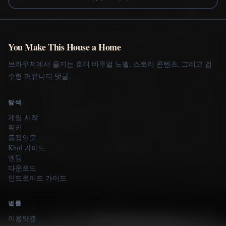
You Make This House a Home
브라우저에서 즐기는 호러 비주얼 노벨, 스토리 콘텐츠, 그리고 검
수형 커뮤니티 댓글.
탐색
게임 시작
위키
등장인물
Khol 가이드
엔딩
다운로드
안드로이드 가이드
법률
이용약관