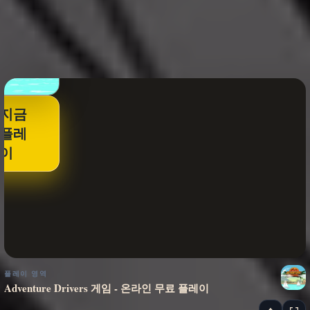
지금
플레
이
플레이 영역
Adventure Drivers 게임 - 온라인 무료 플레이