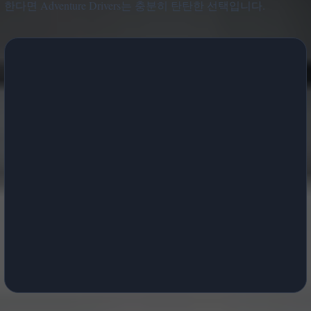
한다면 Adventure Drivers는 충분히 탄탄한 선택입니다.