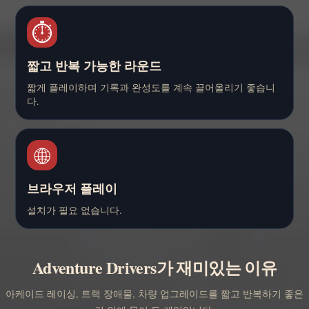
⏱️
짧고 반복 가능한 라운드
짧게 플레이하며 기록과 완성도를 계속 끌어올리기 좋습니
다.
🌐
브라우저 플레이
설치가 필요 없습니다.
Adventure Drivers가 재미있는 이유
아케이드 레이싱, 트랙 장애물, 차량 업그레이드를 짧고 반복하기 좋은