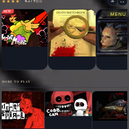
4.2 / 5
★
★
★
★
★
★
★
★
★
★
평점
NEW
MORE TO PLAY