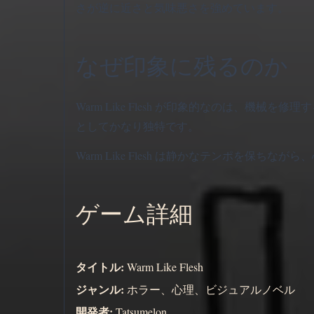
さが逆に近さと気味悪さを強めています。
なぜ印象に残るのか
Warm Like Flesh が印象的なのは、
としてかなり独特です。
Warm Like Flesh は静かなテンポを保
ゲーム詳細
タイトル:
Warm Like Flesh
ジャンル:
ホラー、心理、ビジュアルノベル
開発者:
Tatsumelon