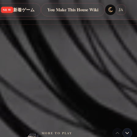
新着ゲーム
You Make This House Wiki
JA
NEW
MORE TO PLAY