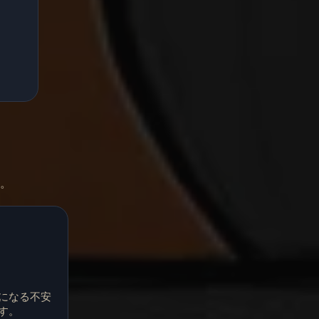
す。
になる不安
す。