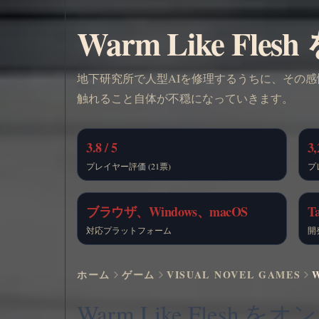
Warm Like F
地下研究所で人型AIを修理するうちに、その感
触れること自体が不穏になっていきます。
3.8 / 5
3,
プレイヤー評価 (21票)
プ
ブラウザ、Windows、macOS
T
対応プラットフォーム
開
ホーム
ゲーム
VISUAL NOVEL GAMES
Warm Like Flesh