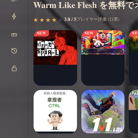
Warm Like Flesh を
今すぐ
▶
3.8 / 5
プレイヤー評価 (21票)
★
★
★
★
★
★
★
★
★
★
プレイ
NEW
NEW
N