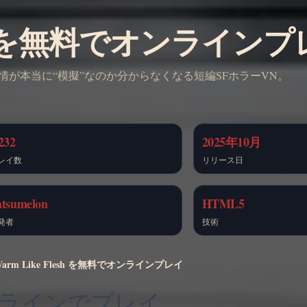
lesh を無料でオンライン
情が本当に“模擬”なのか分からなくなる短編SFホラーVN。
232
2025年10月
レイ数
リリース日
atsumelon
HTML5
発者
技術
Warm Like Flesh を無料でオンラインプレイ
 をオンラインでプレイ