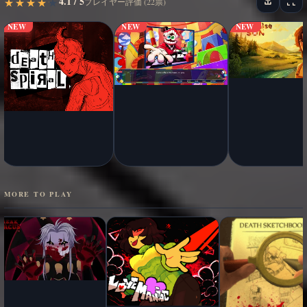
4.1 / 5
★
★
★
★
★
★
★
★
★
★
プレイヤー評価 (22票)
NEW
NEW
NEW
MORE TO PLAY